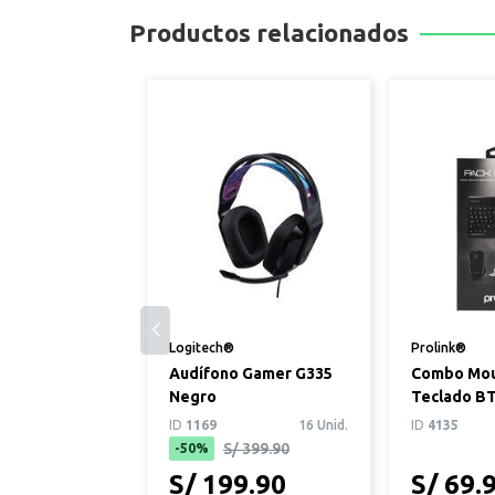
Productos relacionados
Logitech®
Prolink®
Audífono Gamer G335
Combo Mou
Negro
Teclado BT
stand
ID
1169
16 Unid.
ID
4135
S/ 399.90
-50%
S/ 199.90
S/ 69.