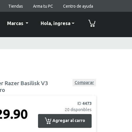
Tiendas
Arma tu PC
Centro de ayuda
Marcas
Hola,
ingresa
 Razer Basilisk V3
Comparar
ro
ID
4473
29.90
20
disponibles
Agregar al carro