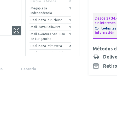
Parque La Molina
0
Megaplaza
1
Independencia
Real Plaza Puruchuco
1
Mall Plaza Bellavista
1
Mall Aventura San Juan
1
de Lurigancho
Real Plaza Primavera
2
Métodos d
Real Plaza Centro Civico
2
Deliv
Mall Aventura Iquitos
0
Retiro
Mall Plaza Arequipa -
0
es
Garantía
Cayma
Mall Aventura Chiclayo
1
Mall Aventura Arequipa
0
Porongoche
Real Plaza Piura
2
Mall Plaza Trujillo
1