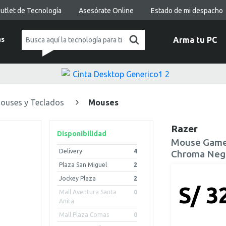
utlet de Tecnología
Asesórate Online
Estado de mi despacho
as
Arma tu PC
ouses y Teclados
Mouses
Razer
Disponibilidad
Mouse Gamer
Delivery
4
Chroma Neg
Plaza San Miguel
2
Jockey Plaza
2
S/ 3
Mall Aventura Santa
0
Anita
Mall Plaza Comas
0