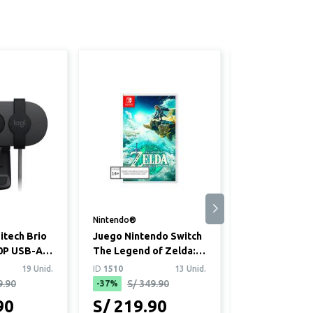
Nintendo®
Logitech®
tech Brio
Juego Nintendo Switch
Audífonos Ga
0P USB-A
The Legend of Zelda:
Logitech G32
Tears of the Kingdom
Lightspeed N
19 Unid.
ID
1510
13 Unid.
ID
4607
9.90
S/ 349.90
S/ 299.
-37%
-7%
90
S/ 219.90
S/ 279.9