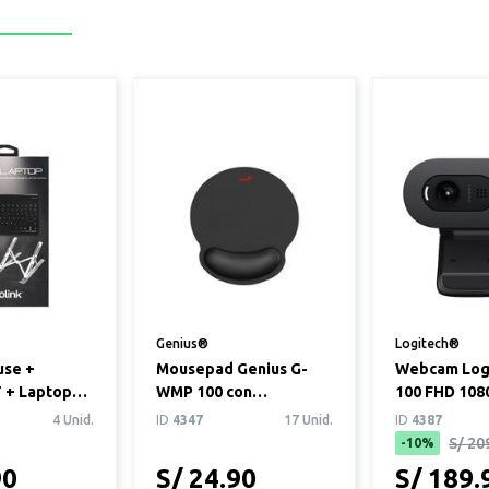
Genius®
Logitech®
se +
Mousepad Genius G-
Webcam Logi
 + Laptop
WMP 100 con
100 FHD 108
Descansador Negro
Negro
4 Unid.
ID
4347
17 Unid.
ID
4387
S/ 20
-10%
90
S/ 24.90
S/ 189.