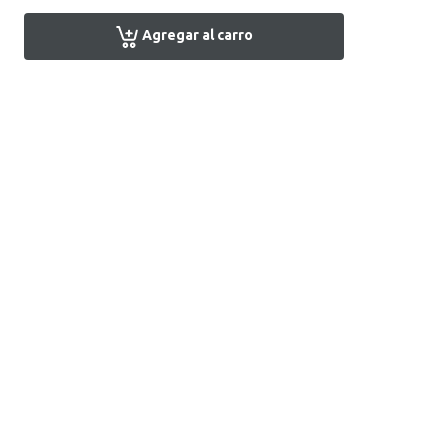
Agregar al carro
Encuentra tu tienda
Atención al Cliente
+51 1 7161666