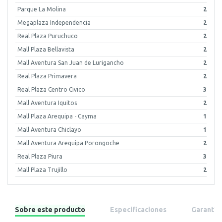
Parque La Molina
2
Megaplaza Independencia
2
Real Plaza Puruchuco
2
Mall Plaza Bellavista
2
Mall Aventura San Juan de Lurigancho
2
Real Plaza Primavera
2
Real Plaza Centro Civico
3
Mall Aventura Iquitos
2
Mall Plaza Arequipa - Cayma
1
Mall Aventura Chiclayo
1
Mall Aventura Arequipa Porongoche
2
Real Plaza Piura
3
Mall Plaza Trujillo
2
Sobre este producto
Especificaciones
Garantía