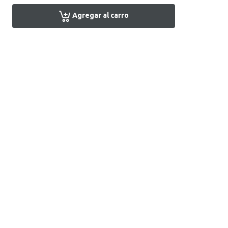
Agregar al carro
Encuentra tu tienda
Atención al Cliente
+51 1 7161666