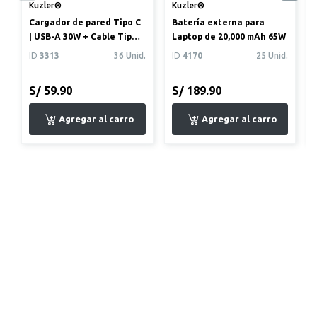
Kuzler®
Kuzler®
Cargador de pared Tipo C
Batería externa para
| USB-A 30W + Cable Tipo C
Laptop de 20,000 mAh 65W
- Tipo C Negro
ID
3313
36 Unid.
ID
4170
25 Unid.
S/ 59.90
S/ 189.90