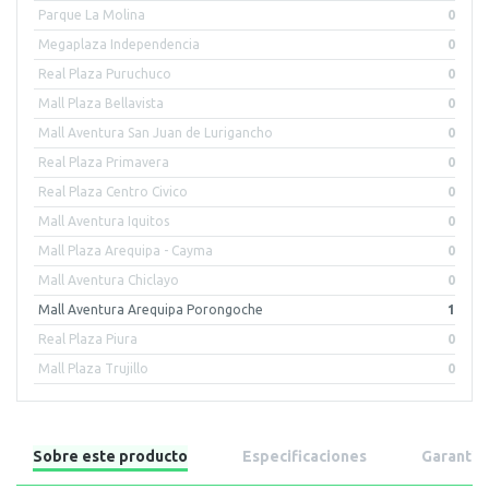
Parque La Molina
0
Megaplaza Independencia
0
Real Plaza Puruchuco
0
Mall Plaza Bellavista
0
Mall Aventura San Juan de Lurigancho
0
Real Plaza Primavera
0
Real Plaza Centro Civico
0
Mall Aventura Iquitos
0
Mall Plaza Arequipa - Cayma
0
Mall Aventura Chiclayo
0
Mall Aventura Arequipa Porongoche
1
Real Plaza Piura
0
Mall Plaza Trujillo
0
Sobre este producto
Especificaciones
Garantía