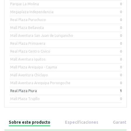
Parque La Molina
0
Megaplaza Independencia
0
Real Plaza Puruchuco
0
Mall Plaza Bellavista
0
Mall Aventura San Juan de Lurigancho
0
Real Plaza Primavera
0
Real Plaza Centro Civico
0
Mall Aventura Iquitos
0
Mall Plaza Arequipa - Cayma
0
Mall Aventura Chiclayo
0
Mall Aventura Arequipa Porongoche
0
Real Plaza Piura
1
Mall Plaza Trujillo
0
Sobre este producto
Especificaciones
Garantía