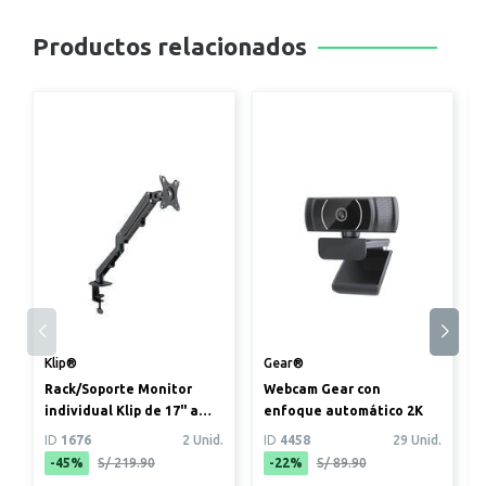
Productos relacionados
Klip®
Gear®
Rack/Soporte Monitor
Webcam Gear con
individual Klip de 17" a
enfoque automático 2K
27" con mecanismo de
ID
1676
2 Unid.
ID
4458
29 Unid.
resor...
-45%
S/ 219.90
-22%
S/ 89.90