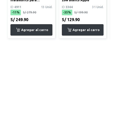
inalámbrico para
20W Blanco Apple
Smartphone portátil
ID
4911
13 Unid.
ID
3364
31 Unid.
GXT735 MYLOX
-11%
S/ 279.90
-35%
S/ 199.90
S/ 249.90
S/ 129.90