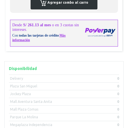
Agregar combo al carro
Disponibilidad
Delivery
0
Plaza San Miguel
0
Jockey Plaza
0
Mall Aventura Santa Anita
0
Mall Plaza Comas
0
Parque La Molina
0
Megaplaza Independencia
0