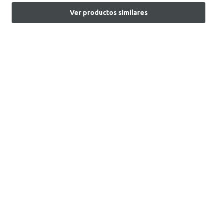
Ver productos similares
Encuentra tu tienda
Atención al Cliente
+51 1 7161666