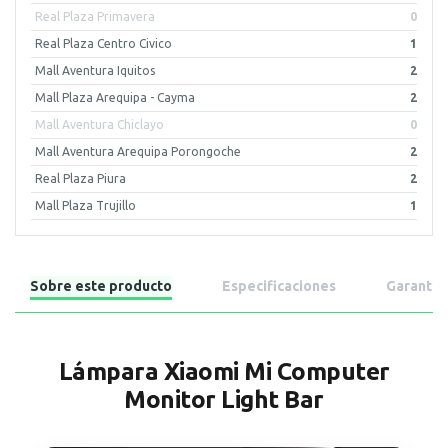
Real Plaza Primavera
0
Real Plaza Centro Civico
1
Mall Aventura Iquitos
2
Mall Plaza Arequipa - Cayma
2
Mall Aventura Chiclayo
0
Mall Aventura Arequipa Porongoche
2
Real Plaza Piura
2
Mall Plaza Trujillo
1
Sobre este producto
Especificaciones
Garantía
Lámpara Xiaomi Mi Computer
Monitor Light Bar