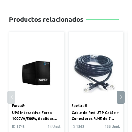
Productos relacionados
Forza®
Spektra®
UPS interactiva Forza
Cable de Red UTP Cat5e +
1000VA/500W, 6 salidas
Conectores RJ45 de 7
(4+2)
metros
ID
1743
14 Unid.
ID
1862
166 Unid.