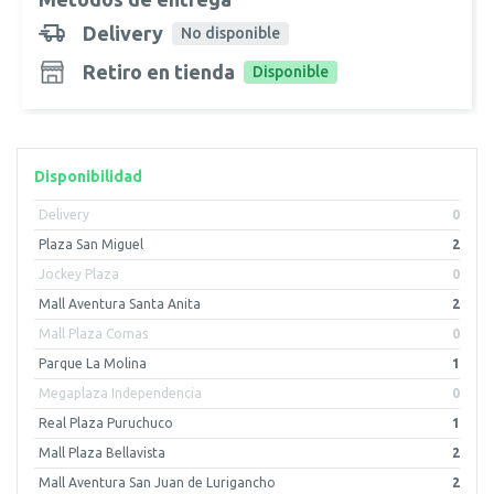
Delivery
No disponible
Retiro en tienda
Disponible
Disponibilidad
Delivery
0
Plaza San Miguel
2
Jockey Plaza
0
Mall Aventura Santa Anita
2
Mall Plaza Comas
0
Parque La Molina
1
Megaplaza Independencia
0
Real Plaza Puruchuco
1
Mall Plaza Bellavista
2
Mall Aventura San Juan de Lurigancho
2