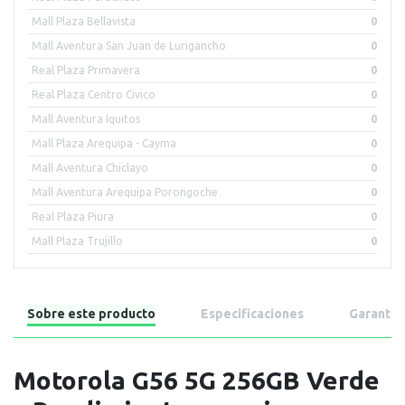
Mall Plaza Bellavista
0
Mall Aventura San Juan de Lurigancho
0
Real Plaza Primavera
0
Real Plaza Centro Civico
0
Mall Aventura Iquitos
0
Mall Plaza Arequipa - Cayma
0
Mall Aventura Chiclayo
0
Mall Aventura Arequipa Porongoche
0
Real Plaza Piura
0
Mall Plaza Trujillo
0
Sobre este producto
Especificaciones
Garantía
Motorola G56 5G 256GB Verde