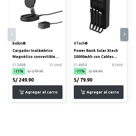
Belkin®
XTech®
Cargador Inalámbrico
Power Bank Solar Xtech
Magnético convertible
20000mAh con Cables
con Qi2 15W
Integrados
ID
3608
13 Unid.
ID
4650
8 Unid.
-11%
S/ 279.90
-11%
S/ 89.90
S/ 249.90
S/ 79.90