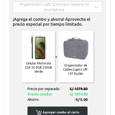
 Organizador Light S/24.9 por comprar un 
Smartphone 
¡Agrega el combo y ahorra! Aprovecha el
precio especial por tiempo limitado.
+
Celular Motorola
Organizador de
G56 5G 8GB 256GB
Cables Ligero Ulf-
Verde
101 Kuzler
Precio por separado:
S/ 1079.80
Precio combo:
S/ 1074.80
Ahorro:
-S/ 5.00
Agregar combo al carro