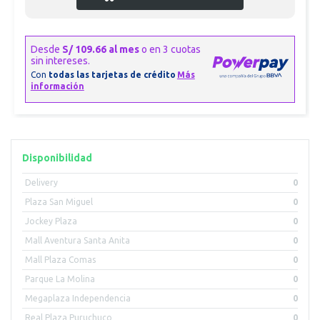
Disponibilidad
Delivery
0
Plaza San Miguel
0
Jockey Plaza
0
Mall Aventura Santa Anita
0
Mall Plaza Comas
0
Parque La Molina
0
Megaplaza Independencia
0
Real Plaza Puruchuco
0