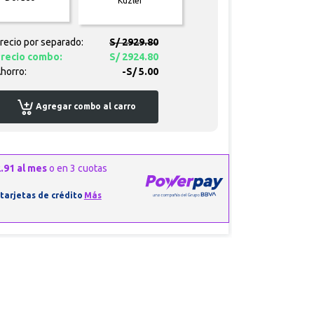
Kuzler
recio por separado:
S/ 2929.80
recio combo:
S/ 2924.80
horro:
-S/ 5.00
Agregar combo al carro