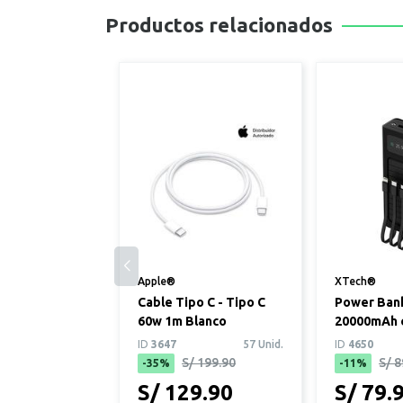
Productos relacionados
Apple®
XTech®
Cable Tipo C - Tipo C
Power Bank
60w 1m Blanco
20000mAh 
Integrados
ID
3647
57 Unid.
ID
4650
S/ 199.90
S/ 8
-35%
-11%
S/ 129.90
S/ 79.