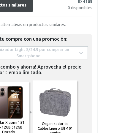
ID
4169
tos similares
0
disponibles
alternativas en productos similares.
 tu compra con una promoción:
izador Light S/24.9 por comprar un 
Smartphone 
 combo y ahorra! Aprovecha el precio
or tiempo limitado.
+
lar Xiaomi 15T
Organizador de
o 12GB 512GB
Cables Ligero Ulf-101
Dorado