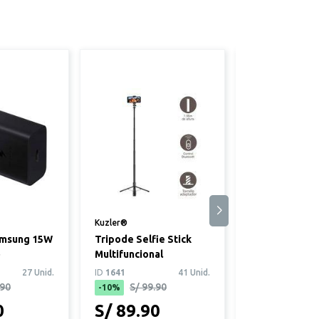
Kuzler®
Klip®
amsung 15W
Tripode Selfie Stick
Cable Tipo C a
o
Multifuncional
Klip Xtreme 6
Rápida Trenz
27 Unid.
ID
1641
41 Unid.
ID
4638
.90
S/ 99.90
-10%
0
S/ 89.90
S/ 14.90