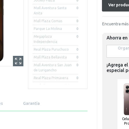
Jockey Plaza
0
Ver produc
Mall Aventura Santa
0
Anita
Mall Plaza Comas
0
Encuentra más 
Parque La Molina
0
Megaplaza
0
Ahorra en
Independencia
 Organ
Real Plaza Puruchuco
0
Mall Plaza Bellavista
0
¡Agrega el
Mall Aventura San Juan
0
especial p
de Lurigancho
Real Plaza Primavera
0
Real Plaza Centro Civico
0
Mall Aventura Iquitos
0
Mall Plaza Arequipa -
0
es
Garantía
Cayma
Mall Aventura Chiclayo
0
Celu
Mall Aventura Arequipa
0
Pr
Porongoche