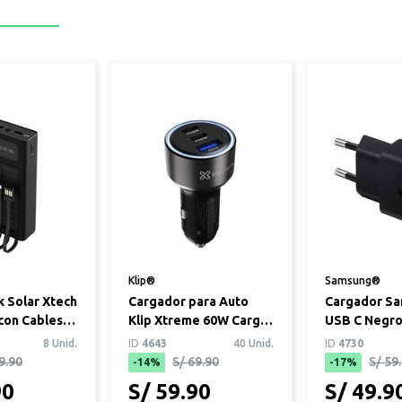
Klip®
Samsung®
 Solar Xtech
Cargador para Auto
Cargador S
con Cables
Klip Xtreme 60W Carga
USB C Negr
Rápida 2 USB-C + USB-
8 Unid.
ID
4643
40 Unid.
ID
4730
A QC3.0
9.90
S/ 69.90
S/ 59
-14%
-17%
90
S/ 59.90
S/ 49.9