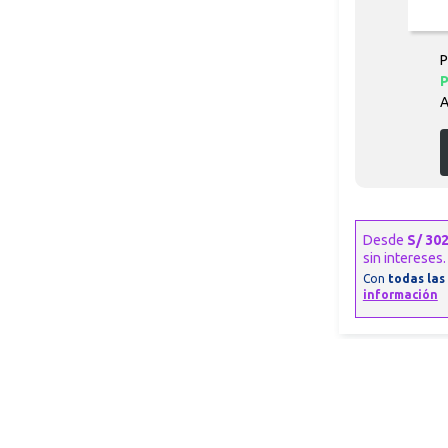
Real Plaza Piura
0
Mall Plaza Trujillo
0
P
P
A