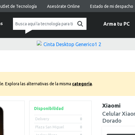
utlet de Tecnología
Asesórate Online
Estado de mi despacho
as
Arma tu PC
le.
Explora las alternativas de la misma
categoría
.
Xiaomi
Disponibilidad
Celular Xia
Delivery
0
Dorado
Plaza San Miguel
0