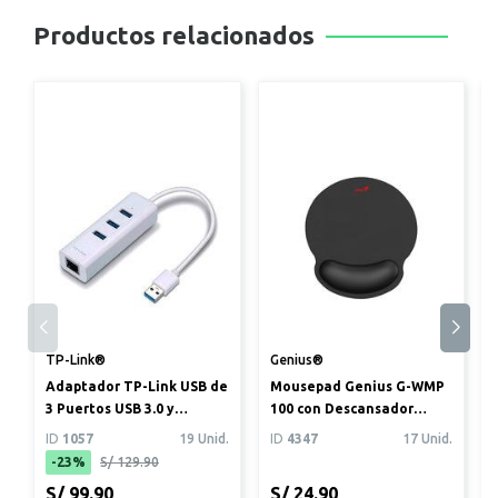
Productos relacionados
TP-Link®
Genius®
Adaptador TP-Link USB de
Mousepad Genius G-WMP
3 Puertos USB 3.0 y
100 con Descansador
Ethernet Gigabit RJ45
Negro
ID
1057
19 Unid.
ID
4347
17 Unid.
(UE33...
-23%
S/ 129.90
S/ 99.90
S/ 24.90