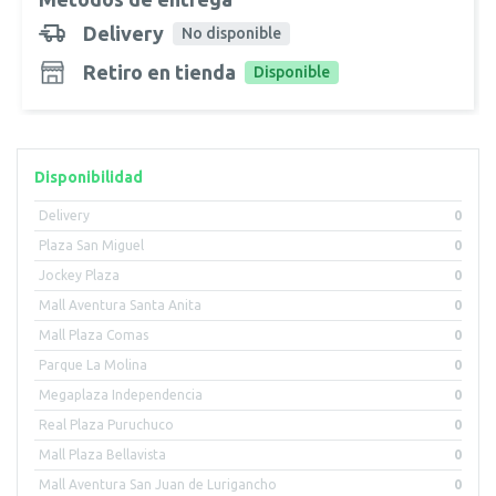
Delivery
No disponible
Retiro en tienda
Disponible
Disponibilidad
Delivery
0
Plaza San Miguel
0
Jockey Plaza
0
Mall Aventura Santa Anita
0
Mall Plaza Comas
0
Parque La Molina
0
Megaplaza Independencia
0
Real Plaza Puruchuco
0
Mall Plaza Bellavista
0
Mall Aventura San Juan de Lurigancho
0