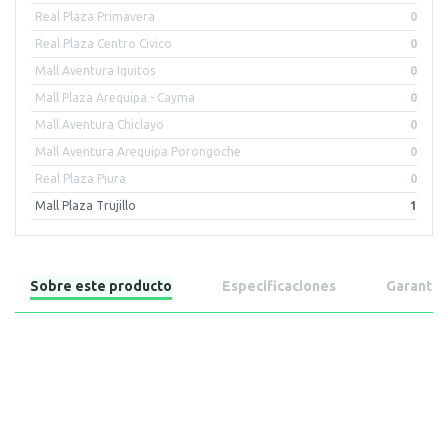
Real Plaza Primavera
0
Real Plaza Centro Civico
0
Mall Aventura Iquitos
0
Mall Plaza Arequipa - Cayma
0
Mall Aventura Chiclayo
0
Mall Aventura Arequipa Porongoche
0
Real Plaza Piura
0
Mall Plaza Trujillo
1
Sobre este producto
Especificaciones
Garantía