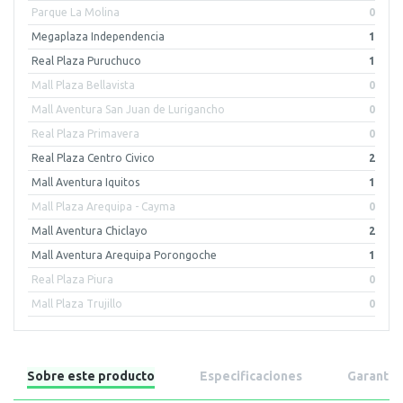
Parque La Molina
0
Megaplaza Independencia
1
Real Plaza Puruchuco
1
Mall Plaza Bellavista
0
Mall Aventura San Juan de Lurigancho
0
Real Plaza Primavera
0
Real Plaza Centro Civico
2
Mall Aventura Iquitos
1
Mall Plaza Arequipa - Cayma
0
Mall Aventura Chiclayo
2
Mall Aventura Arequipa Porongoche
1
Real Plaza Piura
0
Mall Plaza Trujillo
0
Sobre este producto
Especificaciones
Garantía