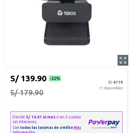
S/ 139.90
-22%
ID
4119
11
disponibles
S/ 179.90