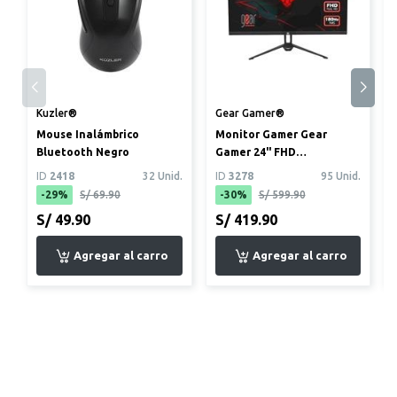
Kuzler®
Gear Gamer®
Mouse Inalámbrico
Monitor Gamer Gear
Bluetooth Negro
Gamer 24" FHD
(1920x1080) 180Hz 1ms
ID
2418
32 Unid.
ID
3278
95 Unid.
-29%
S/ 69.90
-30%
S/ 599.90
S/ 49.90
S/ 419.90