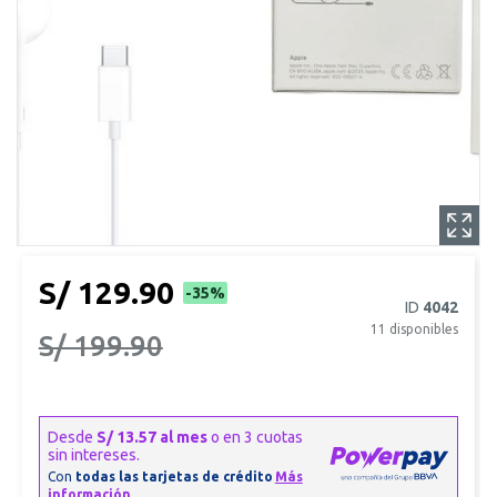
S/ 129.90
-35%
ID
4042
11
disponibles
S/ 199.90