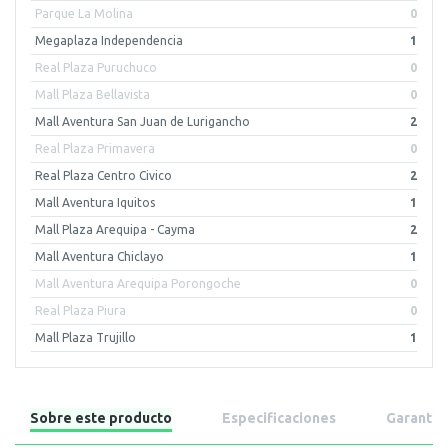
Parque La Molina
0
Megaplaza Independencia
1
Real Plaza Puruchuco
0
Mall Plaza Bellavista
0
Mall Aventura San Juan de Lurigancho
2
Real Plaza Primavera
0
Real Plaza Centro Civico
2
Mall Aventura Iquitos
1
Mall Plaza Arequipa - Cayma
2
Mall Aventura Chiclayo
1
Mall Aventura Arequipa Porongoche
0
Real Plaza Piura
0
Mall Plaza Trujillo
1
Sobre este producto
Especificaciones
Garantía