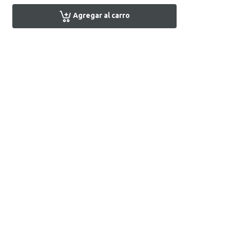
Agregar al carro
Encuentra tu tienda
Atención al Cliente
+51 1 7161666