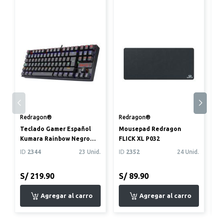
Redragon®
Redragon®
Teclado Gamer Español
Mousepad Redragon
Kumara Rainbow Negro
FLICK XL P032
(K552-KR-SP)
ID
2344
23 Unid.
ID
2352
24 Unid.
S/ 219.90
S/ 89.90