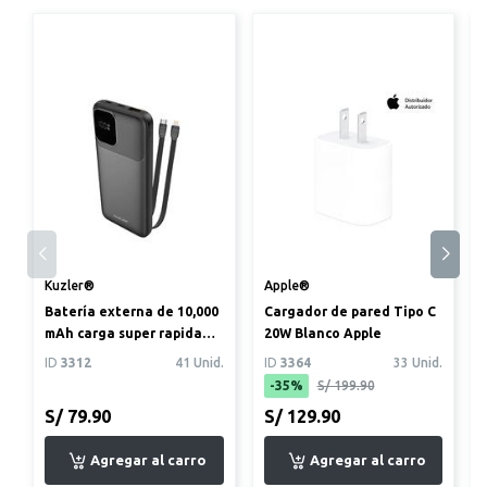
Kuzler®
Apple®
Batería externa de 10,000
Cargador de pared Tipo C
mAh carga super rapida
20W Blanco Apple
22,5 w cables incorpor...
ID
3312
41 Unid.
ID
3364
33 Unid.
-35%
S/ 199.90
S/ 79.90
S/ 129.90