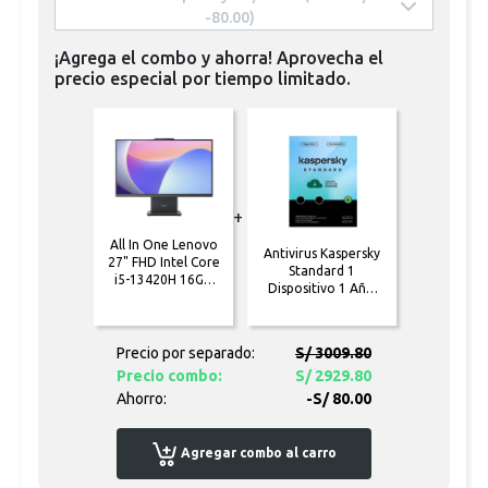
-80.00) 
¡Agrega el combo y ahorra! Aprovecha el
precio especial por tiempo limitado.
+
All In One Lenovo
Antivirus Kaspersky
27" FHD Intel Core
Standard 1
i5-13420H 16GB
Dispositivo 1 Año
512GB SSD
[Formato físico]
Windows 11 Gris
(F0HM0085LD)
Precio por separado:
S/ 3009.80
Precio combo:
S/ 2929.80
Ahorro:
-S/ 80.00
Agregar combo al carro