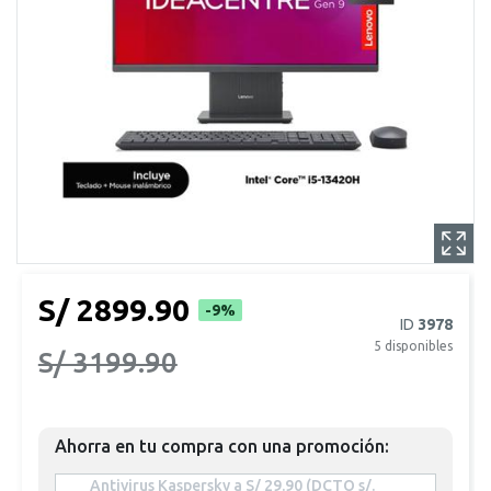
S/ 2899.90
-9%
ID
3978
5
disponibles
S/ 3199.90
Ahorra en tu compra con una promoción:
 Antivirus Kaspersky a S/ 29.90 (DCTO s/. 