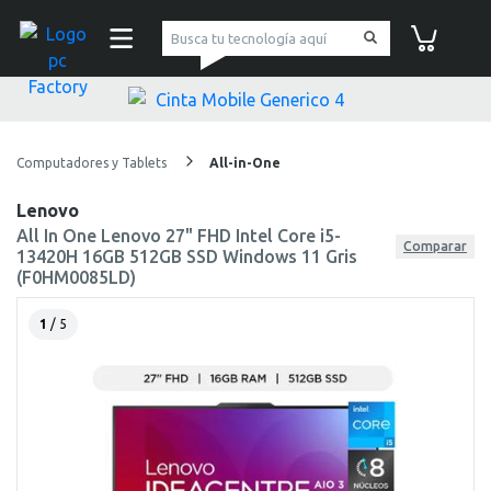
pc Factory
Carrito de co
Computadores y Tablets
All-in-One
Lenovo
All In One Lenovo 27" FHD Intel Core i5-
Comparar
13420H 16GB 512GB SSD Windows 11 Gris
(F0HM0085LD)
1
/ 5