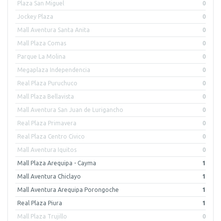
Plaza San Miguel
0
Jockey Plaza
0
Mall Aventura Santa Anita
0
Mall Plaza Comas
0
Parque La Molina
0
Megaplaza Independencia
0
Real Plaza Puruchuco
0
Mall Plaza Bellavista
0
Mall Aventura San Juan de Lurigancho
0
Real Plaza Primavera
0
Real Plaza Centro Civico
0
Mall Aventura Iquitos
0
Mall Plaza Arequipa - Cayma
1
Mall Aventura Chiclayo
1
Mall Aventura Arequipa Porongoche
1
Real Plaza Piura
1
Mall Plaza Trujillo
0