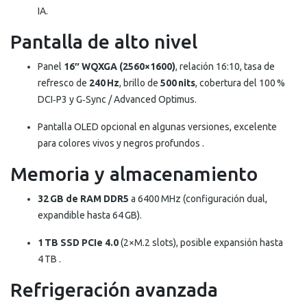
IA.
Pantalla de alto nivel
Panel
16″ WQXGA (2560×1600)
, relación 16:10, tasa de
refresco de
240 Hz
, brillo de
500 nits
, cobertura del 100 %
DCI‑P3 y G‑Sync / Advanced Optimus.
Pantalla OLED opcional en algunas versiones, excelente
para colores vivos y negros profundos
.
Memoria y almacenamiento
32 GB de RAM DDR5
a 6400 MHz (configuración dual,
expandible hasta 64 GB).
1 TB SSD PCIe 4.0
(2×M.2 slots), posible expansión hasta
4 TB
.
Refrigeración avanzada