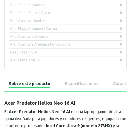
Real Plaza Primavera
0
Real Plaza Centro Civico
0
Mall Aventura Iquitos
0
Mall Plaza Arequipa - Cayma
0
Mall Aventura Chiclayo
0
Mall Aventura Arequipa Porongoche
0
Real Plaza Piura
0
Mall Plaza Trujillo
0
Sobre este producto
Especificaciones
Garantía
Acer Predator Helios Neo 16 AI
El
Acer Predator Helios Neo 16 AI
es una laptop gamer de alta
gama diseñada para jugadores y creadores exigentes, equipada con
el potente procesador
Intel Core Ultra 9 (modelo 275HX)
y la