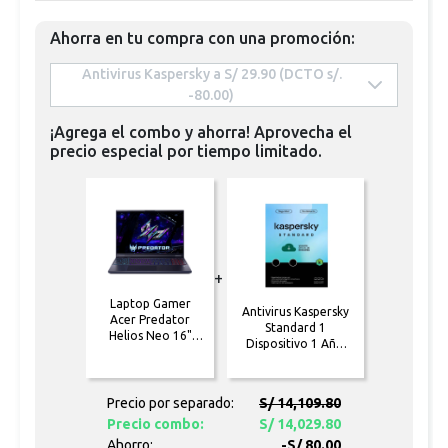
Ahorra en tu compra con una promoción:
 Antivirus Kaspersky a S/ 29.90 (DCTO s/. 
-80.00) 
¡Agrega el combo y ahorra! Aprovecha el
precio especial por tiempo limitado.
+
Laptop Gamer
Antivirus Kaspersky
Acer Predator
Standard 1
Helios Neo 16"
Dispositivo 1 Año
Oled Intel Core
[Formato físico]
Ultra 9 12GB 32GB
1 TB NVIDIA
GeForce
Precio por separado:
S/ 14,109.80
RTX5070TI
Precio combo:
S/ 14,029.80
(NH.QVNAL.002)
Ahorro:
-S/ 80.00