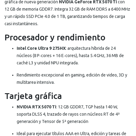
gráfica de nueva generación
NVIDIA GeForce RTX 5070 Ti
con
12 GB de memoria GDDR7
.
Integra 32 GB de RAM DDR5 a 6400 MHz
y un rápido SSD PCIe 4.0 de 1 TB, garantizando tiempos de carga
casi instantáneos.
Procesador y rendimiento
Intel Core Ultra 9 275HX
: arquitectura híbrida de 24
núcleos (8 P‑cores + 16 E‑cores), hasta 5.4 GHz, 36 MB de
caché L3 y unidad NPU integrada.
Rendimiento excepcional en gaming, edición de video, 3D y
multitarea intensiva.
Tarjeta gráfica
NVIDIA RTX 5070 Ti
: 12 GB GDDR7, TGP hasta 140 W,
soporta DLSS 4, trazado de rayos con núcleos RT de 4ª
generación y Tensor de 5ª generación
Ideal para ejecutar títulos AAA en Ultra, edición y tareas de