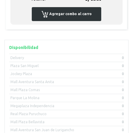
Agregar combo al carro
Disponibilidad
Delivery
0
Plaza San Miguel
0
Jockey Plaza
0
Mall Aventura Santa Anita
0
Mall Plaza Comas
0
Parque La Molina
0
Megaplaza Independencia
0
Real Plaza Puruchuco
0
Mall Plaza Bellavista
0
Mall Aventura San Juan de Lurigancho
0