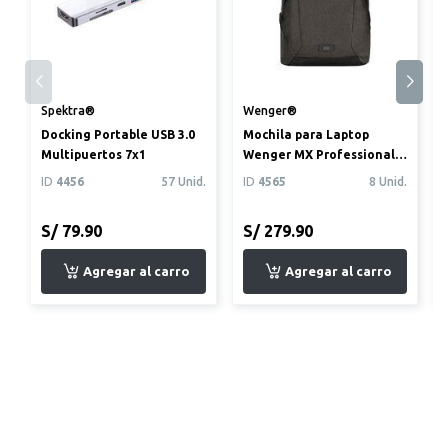
Spektra®
Wenger®
Docking Portable USB 3.0
Mochila para Laptop
Multipuertos 7x1
Wenger MX Professional
Gris
ID
4456
57 Unid.
ID
4565
8 Unid.
S/ 79.90
S/ 279.90