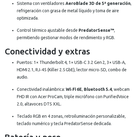
Sistema con ventiladores
AeroBlade 3D de 5ª generación
,
refrigeración con grasa de metal líquido y toma de aire
optimizada.
Control térmico ajustable desde
PredatorSense™
,
permitiendo gestionar modos de rendimiento y RGB.
Conectividad y extras
Puertos: 1× Thunderbolt 4, 1× USB‑C 3.2 Gen 2, 3× USB‑A,
HDMI 2.1, RJ‑45 (Killer 2.5 GbE), lector micro‑SD, combo de
audio.
Conectividad inalámbrica:
Wi‑Fi 6E
,
Bluetooth 5.4
, webcam
FHD IR con Acer ProCam, triple micrófono con PurifiedVoice
2.0, altavoces DTS XXL.
Teclado RGB en 4 zonas, retroiluminación personalizable,
teclado numérico y tecla PredatorSense dedicada.