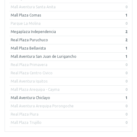
Mall Aventura Santa Anita
0
Mall Plaza Comas
1
Parque La Molina
0
Megaplaza Independencia
2
Real Plaza Puruchuco
2
Mall Plaza Bellavista
1
Mall Aventura San Juan de Lurigancho
1
Real Plaza Primavera
0
Real Plaza Centro Civico
0
Mall Aventura Iquitos
0
Mall Plaza Arequipa - Cayma
0
Mall Aventura Chiclayo
1
Mall Aventura Arequipa Porongoche
0
Real Plaza Piura
0
Mall Plaza Trujillo
0