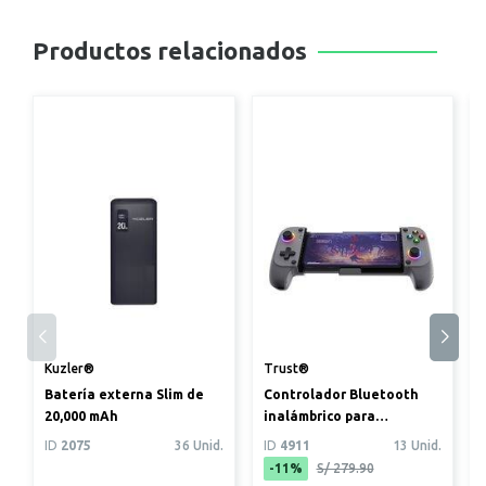
Productos relacionados
Kuzler®
Trust®
Batería externa Slim de
Controlador Bluetooth
20,000 mAh
inalámbrico para
Smartphone portátil
ID
2075
36 Unid.
ID
4911
13 Unid.
GXT735 MYLOX
-11%
S/ 279.90