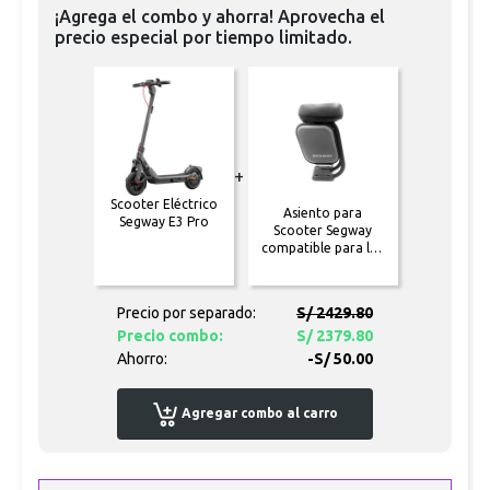
¡Agrega el combo y ahorra! Aprovecha el
precio especial por tiempo limitado.
+
Scooter Eléctrico
Asiento para
Segway E3 Pro
Scooter Segway
compatible para los
modelos E3 PRO/F3
PRO y ZT3 PRO
Precio por separado:
S/ 2429.80
Precio combo:
S/ 2379.80
Ahorro:
-S/ 50.00
Agregar combo al carro