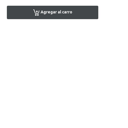
Agregar al carro
Encuentra tu tienda
Atención al Cliente
+51 1 7161666