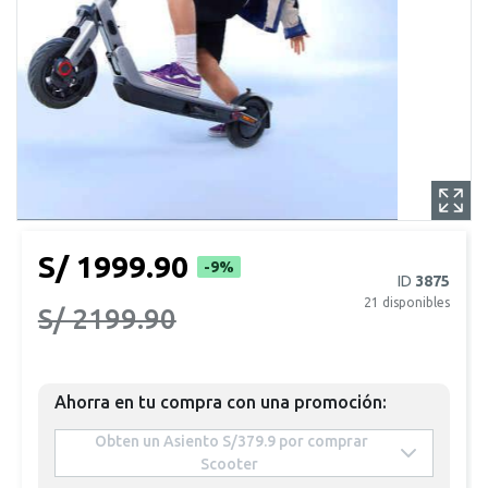
S/ 1999.90
-9%
ID
3875
21
disponibles
S/ 2199.90
Ahorra en tu compra con una promoción:
 Obten un Asiento S/379.9 por comprar 
Scooter 