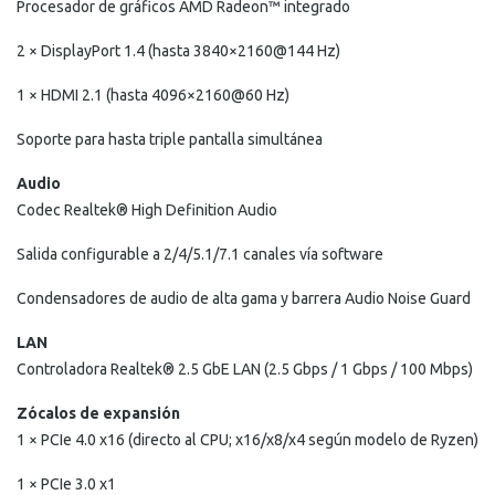
Procesador de gráficos AMD Radeon™ integrado
2 × DisplayPort 1.4 (hasta 3840×2160@144 Hz)
1 × HDMI 2.1 (hasta 4096×2160@60 Hz)
Soporte para hasta triple pantalla simultánea
Audio
Codec Realtek® High Definition Audio
Salida configurable a 2/4/5.1/7.1 canales vía software
Condensadores de audio de alta gama y barrera Audio Noise Guard
LAN
Controladora Realtek® 2.5 GbE LAN (2.5 Gbps / 1 Gbps / 100 Mbps)
Zócalos de expansión
1 × PCIe 4.0 x16 (directo al CPU; x16/x8/x4 según modelo de Ryzen)
1 × PCIe 3.0 x1