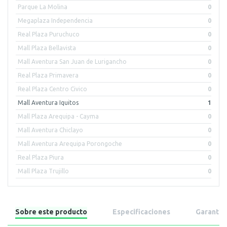
Parque La Molina
0
Megaplaza Independencia
0
Real Plaza Puruchuco
0
Mall Plaza Bellavista
0
Mall Aventura San Juan de Lurigancho
0
Real Plaza Primavera
0
Real Plaza Centro Civico
0
Mall Aventura Iquitos
1
Mall Plaza Arequipa - Cayma
0
Mall Aventura Chiclayo
0
Mall Aventura Arequipa Porongoche
0
Real Plaza Piura
0
Mall Plaza Trujillo
0
Sobre este producto
Especificaciones
Garantía