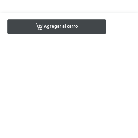
Agregar al carro
Encuentra tu tienda
Atención al Cliente
+51 1 7161666