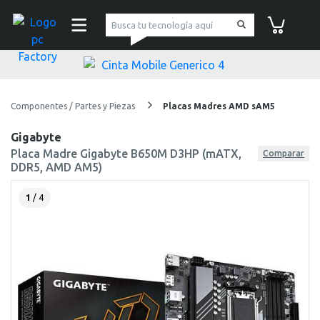
pc Factory
Carrito de co
Componentes / Partes y Piezas
Placas Madres AMD sAM5
Gigabyte
Placa Madre Gigabyte B650M D3HP (mATX,
Comparar
DDR5, AMD AM5)
1
/ 4