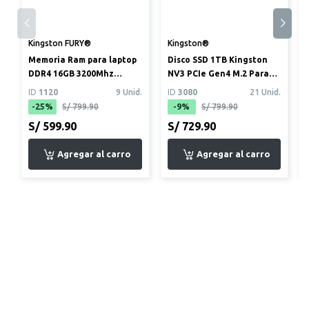
Kingston FURY®
Kingston®
Memoria Ram para laptop
Disco SSD 1TB Kingston
DDR4 16GB 3200Mhz
NV3 PCIe Gen4 M.2 Para
Kingston FURY
PC y laptop
ID
1120
9 Unid.
ID
3080
21 Unid.
(KF432S20IB/16)
-25%
S/ 799.90
-9%
S/ 799.90
S/ 599.90
S/ 729.90