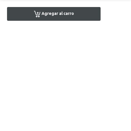
Agregar al carro
Encuentra tu tienda
Atención al Cliente
+51 1 7161666