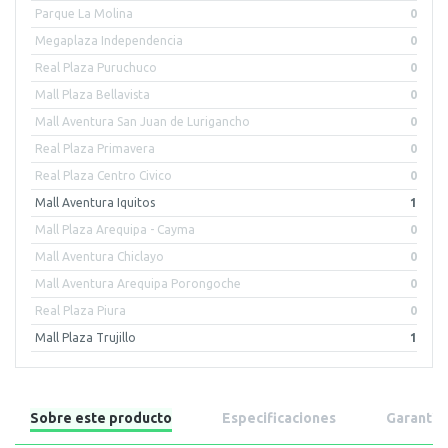
Parque La Molina
0
Megaplaza Independencia
0
Real Plaza Puruchuco
0
Mall Plaza Bellavista
0
Mall Aventura San Juan de Lurigancho
0
Real Plaza Primavera
0
Real Plaza Centro Civico
0
Mall Aventura Iquitos
1
Mall Plaza Arequipa - Cayma
0
Mall Aventura Chiclayo
0
Mall Aventura Arequipa Porongoche
0
Real Plaza Piura
0
Mall Plaza Trujillo
1
Sobre este producto
Especificaciones
Garantía