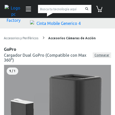
pc Factory
Carrito de co
Accesorios y Periféricos
Accesorios Cámaras de Acción
GoPro
Cargador Dual GoPro (Compatible con Max
Comparar
360°)
1
/ 1