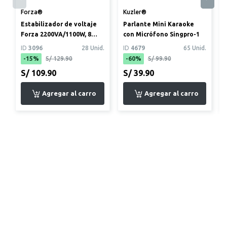
Forza®
Kuzler®
Estabilizador de voltaje
Parlante Mini Karaoke
Forza 2200VA/1100W, 8
con Micrófono Singpro-1
tomas + entrada/salida
ID
3096
28 Unid.
ID
4679
65 Unid.
fi...
-15%
S/ 129.90
-60%
S/ 99.90
S/ 109.90
S/ 39.90