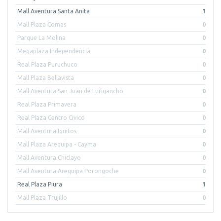
Mall Aventura Santa Anita
1
Mall Plaza Comas
0
Parque La Molina
0
Megaplaza Independencia
0
Real Plaza Puruchuco
0
Mall Plaza Bellavista
0
Mall Aventura San Juan de Lurigancho
0
Real Plaza Primavera
0
Real Plaza Centro Civico
0
Mall Aventura Iquitos
0
Mall Plaza Arequipa - Cayma
0
Mall Aventura Chiclayo
0
Mall Aventura Arequipa Porongoche
0
Real Plaza Piura
1
Mall Plaza Trujillo
0