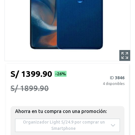
S/ 1399.90
-26%
ID
3846
4
disponibles
S/ 1899.90
Ahorra en tu compra con una promoción:
 Organizador Light S/24.9 por comprar un 
Smartphone 