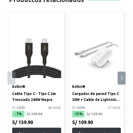
Belkin®
Belkin®
Cable Tipo C - Tipo C 2m
Cargador de pared Tipo C
Trenzado 240W Negro
20W + Cable de Lightning
- Tipo C Blanco
ID
3603
40 Unid.
ID
3606
11 Unid.
-7%
S/ 149.90
-15%
S/ 129.90
S/ 139.90
S/ 109.90