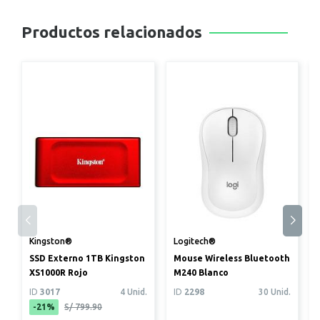
Productos relacionados
Kingston®
Logitech®
SSD Externo 1TB Kingston
Mouse Wireless Bluetooth
XS1000R Rojo
M240 Blanco
ID
3017
4 Unid.
ID
2298
30 Unid.
-21%
S/ 799.90