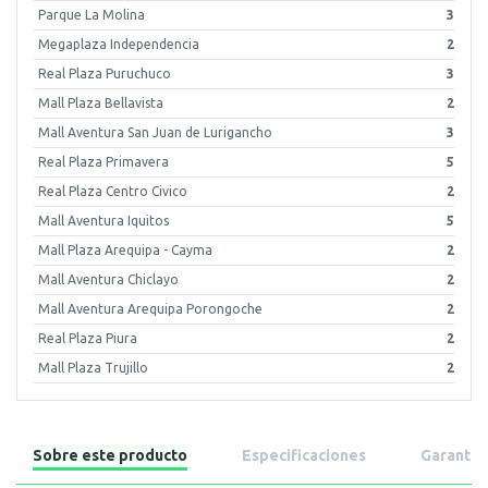
Parque La Molina
3
Megaplaza Independencia
2
Real Plaza Puruchuco
3
Mall Plaza Bellavista
2
Mall Aventura San Juan de Lurigancho
3
Real Plaza Primavera
5
Real Plaza Centro Civico
2
Mall Aventura Iquitos
5
Mall Plaza Arequipa - Cayma
2
Mall Aventura Chiclayo
2
Mall Aventura Arequipa Porongoche
2
Real Plaza Piura
2
Mall Plaza Trujillo
2
Sobre este producto
Especificaciones
Garantía