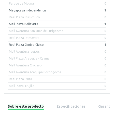
Parque La Molina
0
Megaplaza Independencia
1
Real Plaza Puruchuco
0
Mall Plaza Bellavista
1
Mall Aventura San Juan de Lurigancho
0
Real Plaza Primavera
0
Real Plaza Centro Civico
1
Mall Aventura Iquitos
0
Mall Plaza Arequipa - Cayma
0
Mall Aventura Chiclayo
0
Mall Aventura Arequipa Porongoche
0
Real Plaza Piura
0
Mall Plaza Trujillo
0
Sobre este producto
Especificaciones
Garantía