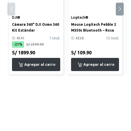
DJI®
Logitech®
Cámara 360° DJI Osmo 360
Mouse Logitech Pebble 2
Kit Estándar
M350s Bluetooth – Rosa
ID
4541
1 Unid.
ID
4338
12 Unid.
-21%
S/ 2399.90
S/ 1899.90
S/ 109.90