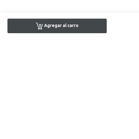
Agregar al carro
Encuentra tu tienda
Atención al Cliente
+51 1 7161666