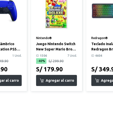
Nintendo®
Redragon®
alámbrico
Juego Nintendo Switch
Teclado Inalámbrico
tation PS5
New Super Mario Bros.
Redragon Br
Azul Cobalto
U Deluxe
K688GB
1 Unid.
ID
1506
7 Unid.
ID
4604
49.90
S/ 299.90
-40%
.90
S/ 179.90
S/ 349.