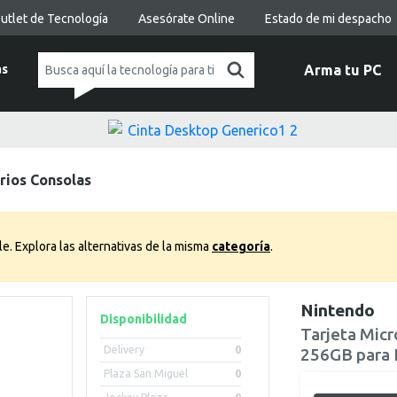
utlet de Tecnología
Asesórate Online
Estado de mi despacho
as
Arma tu PC
rios Consolas
le.
Explora las alternativas de la misma
categoría
.
Nintendo
Disponibilidad
Tarjeta Mic
Delivery
0
256GB para 
Plaza San Miguel
0