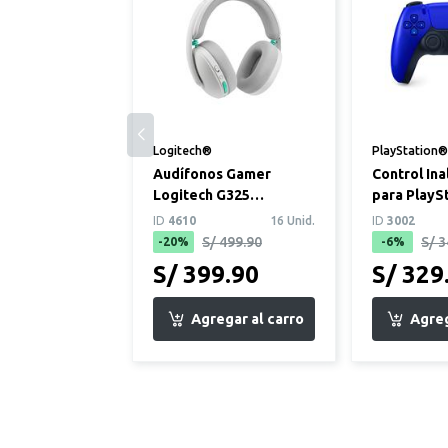
Logitech®
PlayStation®
Audífonos Gamer
Control In
Logitech G325
para PlayS
Lightspeed Blanco
DualSense 
ID
4610
16 Unid.
ID
3002
S/ 499.90
S/ 3
-20%
-6%
S/ 399.90
S/ 329