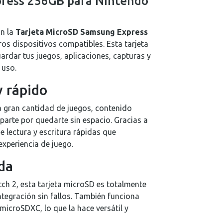
press 256GB para Nintendo
Real Plaza Piura
0
Mall Plaza Trujillo
0
on la
Tarjeta MicroSD Samsung Express
ros dispositivos compatibles. Esta tarjeta
ardar tus juegos, aplicaciones, capturas y
 uso.
 rápido
 gran cantidad de juegos, contenido
parte por quedarte sin espacio. Gracias a
 lectura y escritura rápidas que
xperiencia de juego.
da
ch 2, esta tarjeta microSD es totalmente
tegración sin fallos. También funciona
microSDXC, lo que la hace versátil y