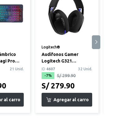
Logitech®
PlayStation®
Audífonos Gamer
Control Inalá
agi Pro
Logitech G321
para PlayStat
Lightspeed Negro
DualSense Ne
21 Unid.
ID
4607
32 Unid.
ID
4806
Medianoche
S/ 299.90
S/ 359.
-7%
-6%
90
S/ 279.90
S/ 339.9