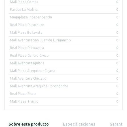
Mall Plaza Comas
0
Parque La Molina
0
Megaplaza Independencia
0
Real Plaza Puruchuco
0
Mall Plaza Bellavista
0
Mall Aventura San Juan de Lurigancho
0
Real Plaza Primavera
0
Real Plaza Centro Civico
0
Mall Aventura Iquitos
0
Mall Plaza Arequipa - Cayma
0
Mall Aventura Chiclayo
0
Mall Aventura Arequipa Porongoche
0
Real Plaza Piura
0
Mall Plaza Trujillo
0
Sobre este producto
Especificaciones
Garantía