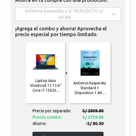
 Antivirus Kaspersky a S/ 29.90 (DCTO s/. 
-80.00) 
¡Agrega el combo y ahorra! Aprovecha el
precio especial por tiempo limitado.
+
Laptop Asus
Antivirus Kaspersky
Vivobook 15 15.6"
Standard 1
Core i7 13620H
Dispositivo 1 Año
16GB 512GB
[Formato físico]
(X1502VA-
NJ562W)
Precio por separado:
S/ 2809.80
Precio combo:
S/ 2729.80
Ahorro:
-S/ 80.00