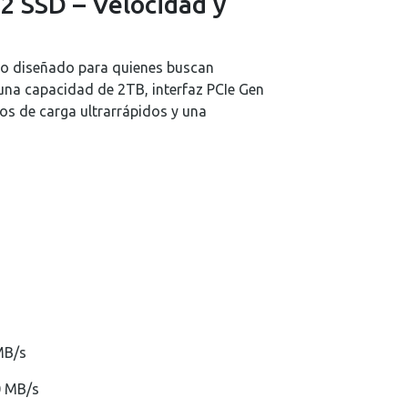
2 SSD – Velocidad y
Real Plaza Piura
0
Mall Plaza Trujillo
0
to diseñado para quienes buscan
 una capacidad de 2TB, interfaz PCIe Gen
os de carga ultrarrápidos y una
MB/s
0 MB/s