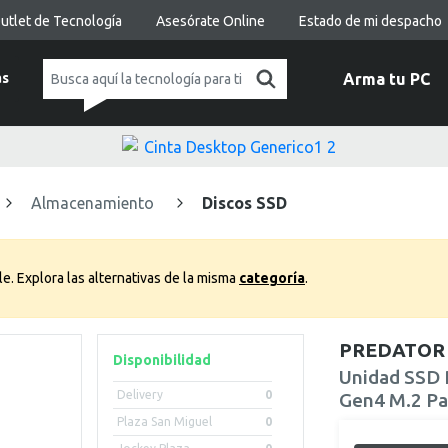
utlet de Tecnología
Asesórate Online
Estado de mi despacho
as
Arma tu PC
Almacenamiento
Discos SSD
le.
Explora las alternativas de la misma
categoría
.
PREDATOR
Disponibilidad
Unidad SSD 
Delivery
0
Gen4 M.2 Pa
Plaza San Miguel
0