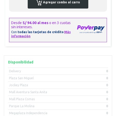
Agregar combo al carro
Disponibilidad
Delivery
0
Plaza San Miguel
0
Jockey Plaza
0
Mall Aventura Santa Anita
0
Mall Plaza Comas
0
Parque La Molina
0
Megaplaza Independencia
0