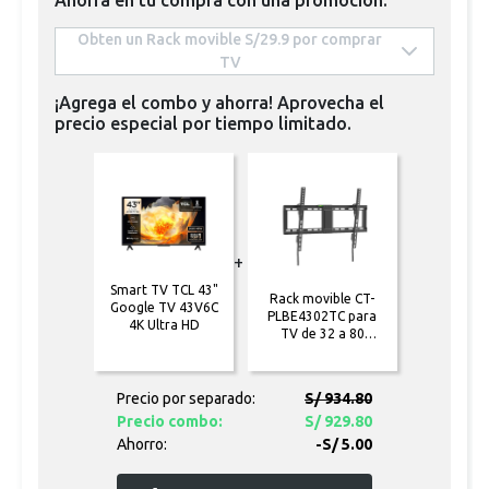
 Obten un Rack movible S/29.9 por comprar  
TV 
¡Agrega el combo y ahorra! Aprovecha el
precio especial por tiempo limitado.
+
Smart TV TCL 43"
Rack movible CT-
Google TV 43V6C
PLBE4302TC para
4K Ultra HD
TV de 32 a 80
pulgadas
Precio por separado:
S/ 934.80
Precio combo:
S/ 929.80
Ahorro:
-S/ 5.00