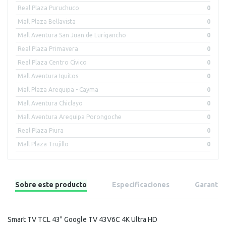
Real Plaza Puruchuco
0
Mall Plaza Bellavista
0
Mall Aventura San Juan de Lurigancho
0
Real Plaza Primavera
0
Real Plaza Centro Civico
0
Mall Aventura Iquitos
0
Mall Plaza Arequipa - Cayma
0
Mall Aventura Chiclayo
0
Mall Aventura Arequipa Porongoche
0
Real Plaza Piura
0
Mall Plaza Trujillo
0
Sobre este producto
Especificaciones
Garantía
Smart TV TCL 43" Google TV 43V6C 4K Ultra HD