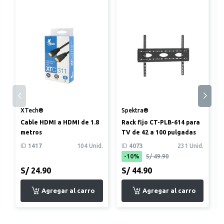
XTech®
Spektra®
Cable HDMI a HDMI de 1.8
Rack fijo CT-PLB-614 para
metros
TV de 42 a 100 pulgadas
ID
1417
104 Unid.
ID
4073
231 Unid.
-10%
S/ 49.90
S/ 24.90
S/ 44.90