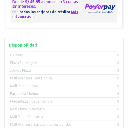
Disponibilidad
Delivery
0
Plaza San Miguel
0
Jockey Plaza
0
Mall Aventura Santa Anita
0
Mall Plaza Comas
0
Parque La Molina
0
Megaplaza Independencia
0
Real Plaza Puruchuco
0
Mall Plaza Bellavista
0
Mall Aventura San Juan de Lurigancho
0