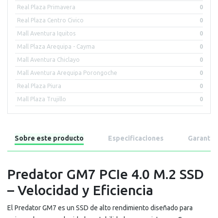
Real Plaza Primavera
0
Real Plaza Centro Civico
0
Mall Aventura Iquitos
0
Mall Plaza Arequipa - Cayma
0
Mall Aventura Chiclayo
0
Mall Aventura Arequipa Porongoche
0
Real Plaza Piura
0
Mall Plaza Trujillo
0
Sobre este producto
Especificaciones
Garantía
Predator GM7 PCIe 4.0 M.2 SSD
– Velocidad y Eficiencia
El Predator GM7 es un SSD de alto rendimiento diseñado para