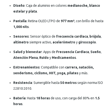
Diseño
: Caja de aluminio en colores
medianoche, blanco
estelar y plata
.
Pantalla
: Retina OLED LTPO de
977 mm²
, con brillo de hasta
1,000 nits
.
Sensores
: Sensor óptico de
frecuencia cardiaca
,
brújula
,
altímetro
siempre activo,
acelerómetro
y
giroscopio
.
Salud y bienestar
: Apps de
Frecuencia Cardiaca
,
Sueño
,
Atención Plena
,
Ruido
y
Medicamentos
.
Entrenamientos
: Compatible con
carrera, natación,
senderismo, ciclismo, HIIT, yoga, pilates
y más.
Resistencia
: Sumergible hasta
50 metros
según norma ISO
22810:2010.
Batería
: Hasta
18 horas
de uso, con carga del 80% en
1.5
horas
.