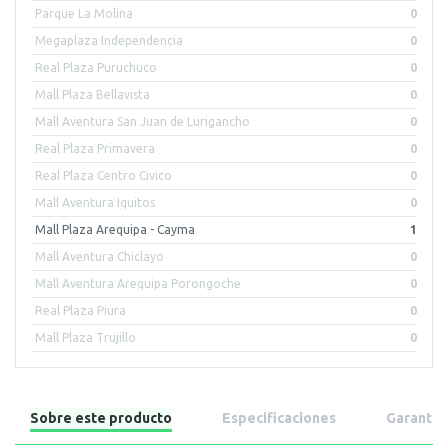
Parque La Molina
0
Megaplaza Independencia
0
Real Plaza Puruchuco
0
Mall Plaza Bellavista
0
Mall Aventura San Juan de Lurigancho
0
Real Plaza Primavera
0
Real Plaza Centro Civico
0
Mall Aventura Iquitos
0
Mall Plaza Arequipa - Cayma
1
Mall Aventura Chiclayo
0
Mall Aventura Arequipa Porongoche
0
Real Plaza Piura
0
Mall Plaza Trujillo
0
Sobre este producto
Especificaciones
Garantía