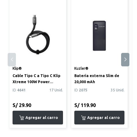
Klip®
Kuzler®
Cable Tipo C a Tipo C Klip
Batería externa Slim de
Xtreme 100W Power
20,000 mAh
Delivery Trenzado 1.8m
ID
4641
17 Unid.
ID
2075
35 Unid.
S/ 29.90
S/ 119.90