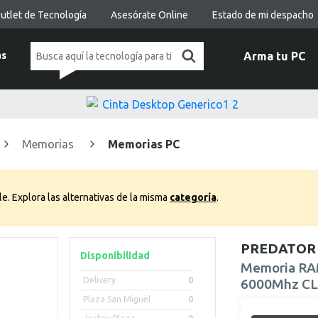
utlet de Tecnología
Asesórate Online
Estado de mi despacho
as
Arma tu PC
Memorias
Memorias PC
le.
Explora las alternativas de la misma
categoría
.
PREDATOR
Disponibilidad
Memoria RA
Delivery
0
6000Mhz CL3
Plaza San Miguel
0