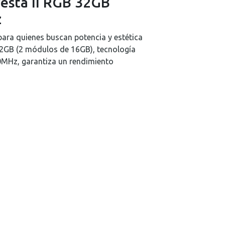
esta II RGB 32GB
Real Plaza Piura
0
z
Mall Plaza Trujillo
0
para quienes buscan potencia y estética
32GB (2 módulos de 16GB), tecnología
0MHz, garantiza un rendimiento