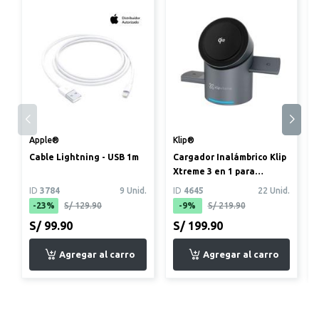
Apple®
Klip®
Cable Lightning - USB 1m
Cargador Inalámbrico Klip
Xtreme 3 en 1 para
Smartphone, Audífonos y
ID
3784
9 Unid.
ID
4645
22 Unid.
App...
-23%
S/ 129.90
-9%
S/ 219.90
S/ 99.90
S/ 199.90