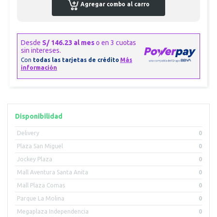
Agregar combo al carro
Disponibilidad
Delivery
0
Plaza San Miguel
0
Jockey Plaza
0
Mall Aventura Santa Anita
0
Mall Plaza Comas
0
Parque La Molina
0
Megaplaza Independencia
0