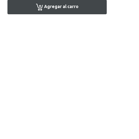
Agregar al carro
Encuentra tu tienda
Atención al Cliente
+51 1 7161666