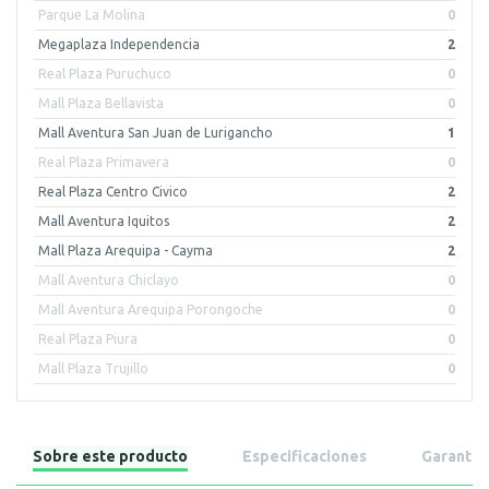
Parque La Molina
0
Megaplaza Independencia
2
Real Plaza Puruchuco
0
Mall Plaza Bellavista
0
Mall Aventura San Juan de Lurigancho
1
Real Plaza Primavera
0
Real Plaza Centro Civico
2
Mall Aventura Iquitos
2
Mall Plaza Arequipa - Cayma
2
Mall Aventura Chiclayo
0
Mall Aventura Arequipa Porongoche
0
Real Plaza Piura
0
Mall Plaza Trujillo
0
Sobre este producto
Especificaciones
Garantía