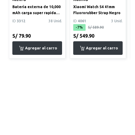
Batería externa de 10,000
Xiaomi Watch S4 41mm
mAh carga super rapida
Fluororubber Strap Negro
22,5 w cables incorpor...
ID
3312
38 Unid.
ID
4061
3 Unid.
-7%
S/ 589.90
S/ 79.90
S/ 549.90