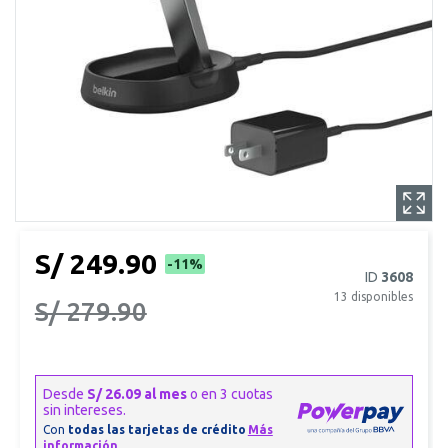
S/ 249.90
-11%
ID
3608
13
disponibles
S/ 279.90