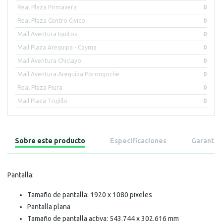
Real Plaza Primavera
0
Real Plaza Centro Civico
0
Mall Aventura Iquitos
0
Mall Plaza Arequipa - Cayma
0
Mall Aventura Chiclayo
0
Mall Aventura Arequipa Porongoche
0
Real Plaza Piura
0
Mall Plaza Trujillo
0
Sobre este producto
Especificaciones
Garantía
Pantalla:
Tamaño de pantalla: 1920 x 1080 pixeles
Pantalla plana
Tamaño de pantalla activa: 543.744 x 302.616 mm