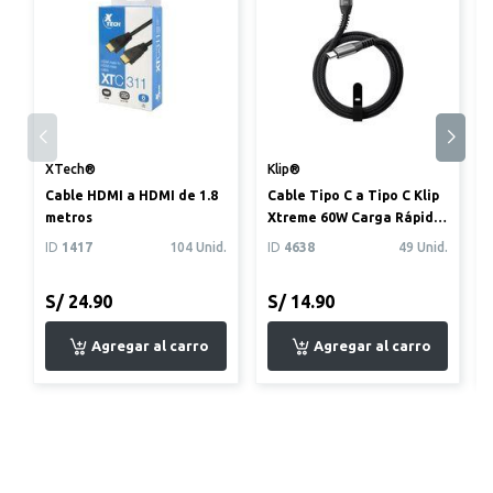
XTech®
Klip®
Cable HDMI a HDMI de 1.8
Cable Tipo C a Tipo C Klip
metros
Xtreme 60W Carga Rápida
Trenzado 0.9m
ID
1417
104 Unid.
ID
4638
49 Unid.
S/ 24.90
S/ 14.90