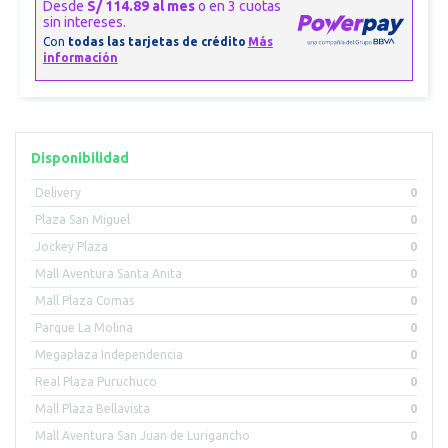
Disponibilidad
Delivery
0
Plaza San Miguel
0
Jockey Plaza
0
Mall Aventura Santa Anita
0
Mall Plaza Comas
0
Parque La Molina
0
Megaplaza Independencia
0
Real Plaza Puruchuco
0
Mall Plaza Bellavista
0
Mall Aventura San Juan de Lurigancho
0