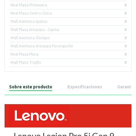
Real Plaza Primavera
0
Real Plaza Centro Civico
0
Mall Aventura Iquitos
0
Mall Plaza Arequipa - Cayma
0
Mall Aventura Chiclayo
0
Mall Aventura Arequipa Porongoche
0
Real Plaza Piura
0
Mall Plaza Trujillo
0
Sobre este producto
Especificaciones
Garantía