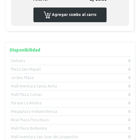
Agregar combo al carro
Disponibilidad
Delivery
0
Plaza San Miguel
0
Jockey Plaza
0
Mall Aventura Santa Anita
0
Mall Plaza Comas
0
Parque La Molina
0
Megaplaza Independencia
0
Real Plaza Puruchuco
0
Mall Plaza Bellavista
0
Mall Aventura San Juan de Lurigancho
0