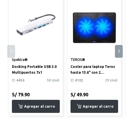
Spektra®
TEROS®
Docking Portable USB 3.0
Cooler para laptop Teros
Multipuertos 7x1
hasta 15.6" con 2
ventiladores color negro
ID
4456
58 Unid.
ID
4102
29 Unid.
(TE-...
S/ 79.90
S/ 49.90