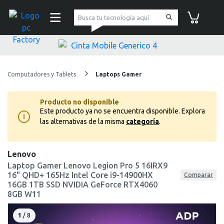
pc Factory
Carrito de co
Computadores y Tablets
Laptops Gamer
Producto no disponible
Este producto ya no se encuentra disponible.
Explora
i
las alternativas de la misma
categoría
.
Lenovo
Laptop Gamer Lenovo Legion Pro 5 16IRX9
16" QHD+ 165Hz Intel Core i9-14900HX
Comparar
16GB 1TB SSD NVIDIA GeForce RTX4060
8GB W11
1
/ 8