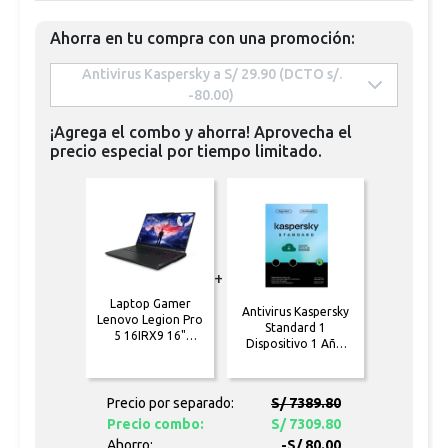
Ahorra en tu compra con una promoción:
 Antivirus Kaspersky a S/ 29.90 (DCTO s/. 
-80.00) 
¡Agrega el combo y ahorra! Aprovecha el
precio especial por tiempo limitado.
+
Laptop Gamer
Antivirus Kaspersky
Lenovo Legion Pro
Standard 1
5 16IRX9 16"
Dispositivo 1 Año
QHD+ 165Hz Intel
[Formato físico]
Core i9-14900HX
16GB 1TB SSD
NVIDIA GeForce
Precio por separado:
S/ 7389.80
RTX4060 8GB W11
Precio combo:
S/ 7309.80
Ahorro:
-S/ 80.00