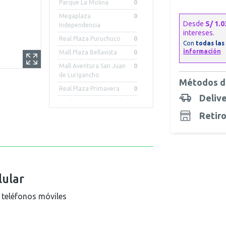
Parque La Molina
0
Megaplaza
0
Independencia
Real Plaza Puruchuco
0
Mall Plaza Bellavista
0
Mall Aventura San Juan
0
de Lurigancho
Métodos d
Real Plaza Primavera
0
Deliv
Real Plaza Centro Civico
0
Retiro
Mall Aventura Iquitos
0
Mall Plaza Arequipa -
0
Cayma
Mall Aventura Chiclayo
1
Mall Aventura Arequipa
2
Porongoche
lular
Real Plaza Piura
0
 teléfonos móviles
Mall Plaza Trujillo
0