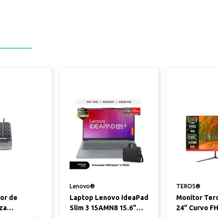
Lenovo®
TEROS®
dor de
Laptop Lenovo IdeaPad
Monitor Ter
rza
Slim 3 15AMN8 15.6"
24" Curvo F