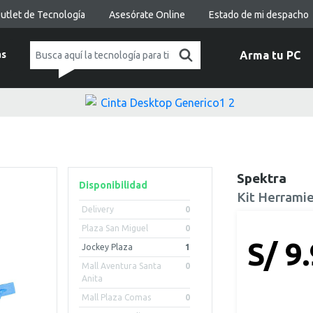
utlet de Tecnología
Asesórate Online
Estado de mi despacho
as
Arma tu PC
Spektra
Disponibilidad
Kit Herramie
Delivery
0
Plaza San Miguel
0
S/ 9
Jockey Plaza
1
Mall Aventura Santa
0
Anita
Mall Plaza Comas
0