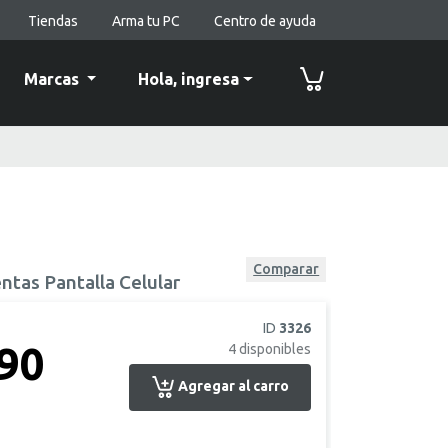
Tiendas
Arma tu PC
Centro de ayuda
Marcas
Hola,
ingresa
Comparar
ntas Pantalla Celular
ID
3326
.90
4
disponibles
Agregar al carro