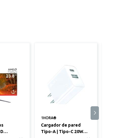
1HORA®
TP-Link®
os
Cargador de pared
Router Mesh 
HD
Tipo-A | Tipo-C 20W
Doble Banda 