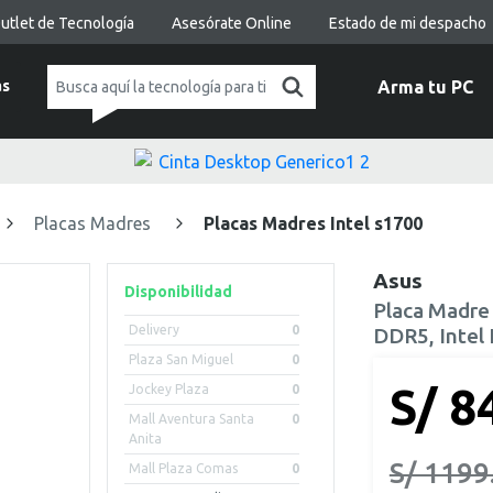
utlet de Tecnología
Asesórate Online
Estado de mi despacho
as
Arma tu PC
Placas Madres
Placas Madres Intel s1700
Asus
Disponibilidad
Placa Madre
Delivery
0
DDR5, Intel
Plaza San Miguel
0
S/ 8
Jockey Plaza
0
Mall Aventura Santa
0
Anita
S/ 1199
Mall Plaza Comas
0