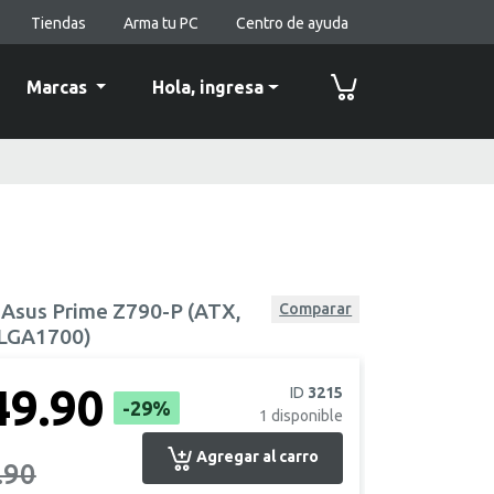
Tiendas
Arma tu PC
Centro de ayuda
Marcas
Hola,
ingresa
 Asus Prime Z790-P (ATX,
Comparar
 LGA1700)
49.90
ID
3215
-29%
1
disponible
Agregar al carro
.90