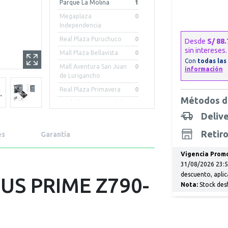
Parque La Molina
1
Megaplaza
0
Independencia
Real Plaza Puruchuco
0
Mall Plaza Bellavista
0
Mall Aventura San Juan
0
de Lurigancho
Real Plaza Primavera
0
Métodos d
Real Plaza Centro Civico
0
Deliv
Mall Aventura Iquitos
0
Mall Plaza Arequipa -
0
Retiro
es
Garantía
Cayma
Mall Aventura Chiclayo
0
Vigencia Promo
31/08/2026 23:59
Mall Aventura Arequipa
0
descuento, aplic
Porongoche
US PRIME Z790-
Nota:
Stock des
Real Plaza Piura
0
Mall Plaza Trujillo
0