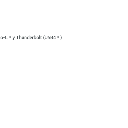
po-C
y Thunderbolt (USB4
)
®
®