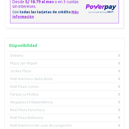
Disponibilidad
Delivery
0
Plaza San Miguel
0
Jockey Plaza
0
Mall Aventura Santa Anita
0
Mall Plaza Comas
0
Parque La Molina
0
Megaplaza Independencia
0
Real Plaza Puruchuco
0
Mall Plaza Bellavista
0
Mall Aventura San Juan de Lurigancho
0