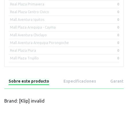
Real Plaza Primavera
0
Real Plaza Centro Civico
0
Mall Aventura Iquitos
0
Mall Plaza Arequipa - Cayma
0
Mall Aventura Chiclayo
0
Mall Aventura Arequipa Porongoche
0
Real Plaza Piura
0
Mall Plaza Trujillo
0
Sobre este producto
Especificaciones
Garantía
Brand: [Klip] invalid