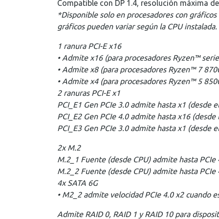
Compatible con DP 1.4, resolución máxima d
*Disponible solo en procesadores con gráficos 
gráficos pueden variar según la CPU instalada.
1 ranura PCI-E x16
• Admite x16 (para procesadores Ryzen™ serie
• Admite x8 (para procesadores Ryzen™ 7 87
• Admite x4 (para procesadores Ryzen™ 5 850
2 ranuras PCI-E x1
PCI_E1 Gen PCIe 3.0 admite hasta x1 (desde el
PCI_E2 Gen PCIe 4.0 admite hasta x16 (desde 
PCI_E3 Gen PCIe 3.0 admite hasta x1 (desde el
2x M.2
M.2_1 Fuente (desde CPU) admite hasta PCIe 4
M.2_2 Fuente (desde CPU) admite hasta PCIe 4
4x SATA 6G
• M2_2 admite velocidad PCIe 4.0 x2 cuando e
Admite RAID 0, RAID 1 y RAID 10 para dispos