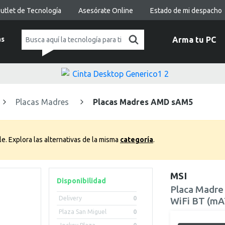
utlet de Tecnología
Asesórate Online
Estado de mi despacho
as
Arma tu PC
Placas Madres
Placas Madres AMD sAM5
le.
Explora las alternativas de la misma
categoría
.
MSI
Disponibilidad
Placa Madre
Delivery
0
WiFi BT (m
Plaza San Miguel
0