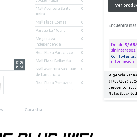
Jockey Plaza
0
Ver produc
Mall Aventura Santa
0
Anita
Mall Plaza Comas
0
Encuentra más 
Parque La Molina
0
Megaplaza
0
Independencia
Real Plaza Puruchuco
0
Mall Plaza Bellavista
0
Mall Aventura San Juan
0
de Lurigancho
Vigencia Promo
31/08/2026 23:59
Real Plaza Primavera
0
descuento, aplic
Real Plaza Centro Civico
0
Nota:
Stock des
Mall Aventura Iquitos
0
Mall Plaza Arequipa -
0
es
Garantía
Cayma
Mall Aventura Chiclayo
0
Mall Aventura Arequipa
0
Porongoche