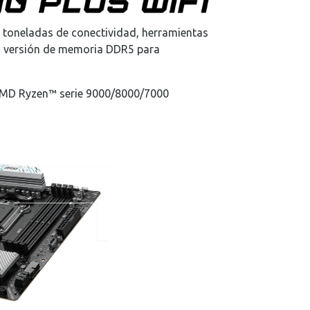
Real Plaza Piura
0
toneladas de conectividad, herramientas
Mall Plaza Trujillo
0
on versión de memoria DDR5 para
AMD Ryzen™ serie 9000/8000/7000