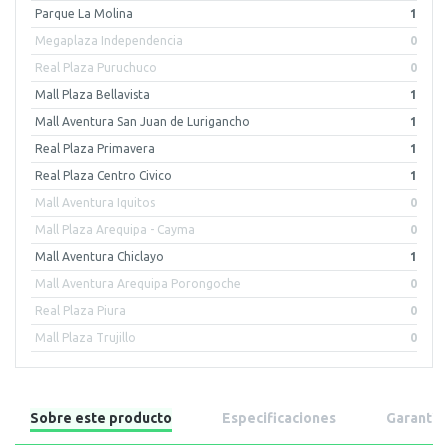
Parque La Molina
1
Megaplaza Independencia
0
Real Plaza Puruchuco
0
Mall Plaza Bellavista
1
Mall Aventura San Juan de Lurigancho
1
Real Plaza Primavera
1
Real Plaza Centro Civico
1
Mall Aventura Iquitos
0
Mall Plaza Arequipa - Cayma
0
Mall Aventura Chiclayo
1
Mall Aventura Arequipa Porongoche
0
Real Plaza Piura
0
Mall Plaza Trujillo
0
Sobre este producto
Especificaciones
Garantía