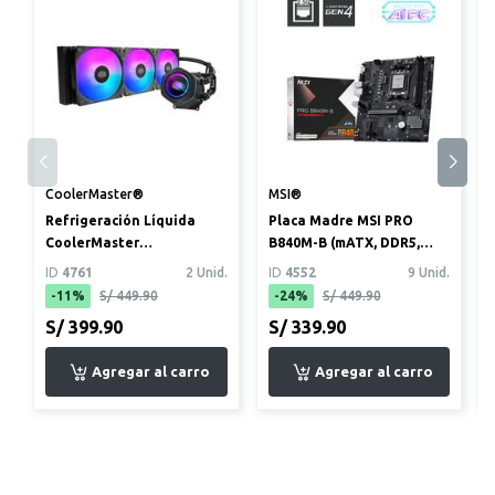
CoolerMaster®
MSI®
Refrigeración Líquida
Placa Madre MSI PRO
CoolerMaster
B840M-B (mATX, DDR5,
MasterLiquid Core Nex
AMD AM5)
ID
4761
2 Unid.
ID
4552
9 Unid.
360 ARGB
-11%
S/ 449.90
-24%
S/ 449.90
S/ 399.90
S/ 339.90