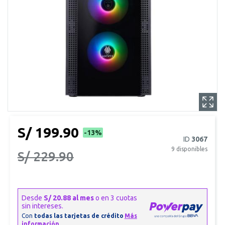
S/ 199.90
-13%
ID
3067
9
disponibles
S/ 229.90