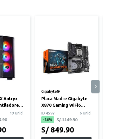
Gigabyte®
Spektra®
X Antryx
Placa Madre Gigabyte
Cable de Exte
ntiladores
X870 Gaming WiFi6
USB A a USB A
(ATX. DDR5, AMD AM5)
metros
19 Unid.
ID
4597
6 Unid.
ID
2035
9.90
S/ 1149.90
-26%
90
S/ 849.90
S/ 9.90