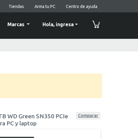
Tiendas
Arma tu PC
Centro de ayuda
Marcas
Hola,
ingresa
1TB WD Green SN350 PCIe
Comparar
ra PC y laptop