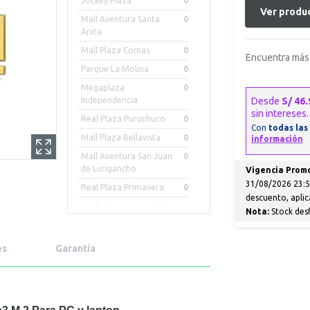
Jockey Plaza
0
Ver produc
Mall Aventura Santa
0
Anita
Mall Plaza Comas
0
Encuentra más 
Parque La Molina
0
Megaplaza
0
Independencia
Real Plaza Puruchuco
0
Mall Plaza Bellavista
0
Mall Aventura San Juan
0
de Lurigancho
Vigencia Promo
31/08/2026 23:59
Real Plaza Primavera
0
descuento, aplic
Real Plaza Centro Civico
0
Nota:
Stock des
Mall Aventura Iquitos
0
Mall Plaza Arequipa -
0
es
Garantía
Cayma
Mall Aventura Chiclayo
0
Mall Aventura Arequipa
0
Porongoche