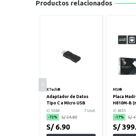
Productos relacionados
XTech®
MSI®
Adaptador de Datos
Placa Madr
Tipo C a Micro USB
H810M-B (
Intel LGA1
ID
1500
7 Unid.
ID
4551
S/ 24.90
S/ 4
-72%
-17%
S/ 6.90
S/ 399