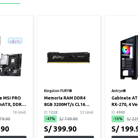
Kingston FURY®
Antryx®
e MSI PRO
Memoria RAM DDR4
Gabinete AT
mATX, DDR5,
8GB 3200MT/s CL16
RX-270, 4 Ve
851)
Kingston Fury Beast
RGB
10 Unid.
ID
1228
32 Unid.
ID
4900
79.90
S/ 749.90
S/ 22
-47%
-13%
.90
S/ 399.90
S/ 199.