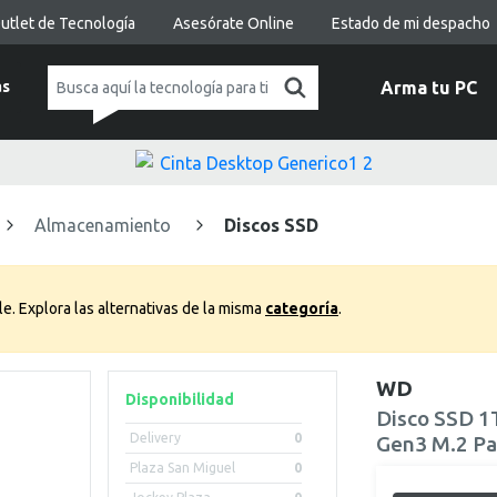
utlet de Tecnología
Asesórate Online
Estado de mi despacho
as
Arma tu PC
Almacenamiento
Discos SSD
le.
Explora las alternativas de la misma
categoría
.
WD
Disponibilidad
Disco SSD 
Delivery
0
Gen3 M.2 Pa
Plaza San Miguel
0