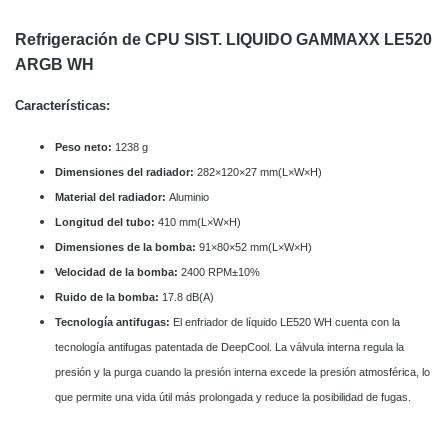
Refrigeración de CPU SIST. LIQUIDO GAMMAXX LE520
ARGB WH
Características:
Peso
neto:
1238 g
Dimensiones del radiador:
282×120×27 mm(L×W×H)
Material del radiador:
Aluminio
Longitud del tubo:
410 mm(L×W×H)
Dimensiones de la bomba:
91×80×52 mm(L×W×H)
Velocidad de la bomba:
2400 RPM±10%
Ruido de la bomba:
17.8 dB(A)
Tecnología antifugas:
El enfriador de líquido LE520 WH cuenta con la
tecnología antifugas patentada de DeepCool. La válvula interna regula la
presión y la purga cuando la presión interna excede la presión atmosférica, lo
que permite una vida útil más prolongada y reduce la posibilidad de fugas.