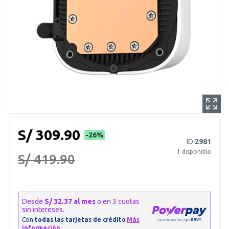
S/ 309.90
-26%
ID
2981
1
disponible
S/ 419.90