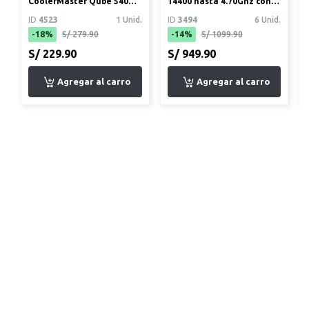
CoolerMaster Qube 540
14400 hasta 4.70Ghz con
Plateado Lunar
gráficos integrados
ID
4523
1 Unid.
ID
3494
6 Unid.
-18%
S/ 279.90
-14%
S/ 1099.90
S/ 229.90
S/ 949.90