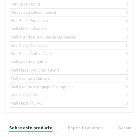
Parque La Molina
0
Megaplaza Independencia
0
Real Plaza Puruchuco
0
Mall Plaza Bellavista
0
Mall Aventura San Juan de Lurigancho
0
Real Plaza Primavera
0
Real Plaza Centro Civico
0
Mall Aventura Iquitos
0
Mall Plaza Arequipa - Cayma
0
Mall Aventura Chiclayo
0
Mall Aventura Arequipa Porongoche
0
Real Plaza Piura
0
Mall Plaza Trujillo
0
Sobre este producto
Especificaciones
Garantía