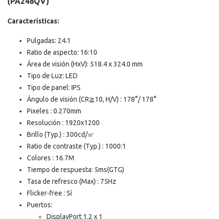
(PA248QV)
Características:
Pulgadas: 24.1
Ratio de aspecto: 16:10
Área de visión (HxV): 518.4 x 324.0 mm
Tipo de Luz: LED
Tipo de panel: IPS
Ángulo de visión (CR≧10, H/V) : 178°/ 178°
Pixeles : 0.270mm
Resolución : 1920x1200
Brillo (Typ.) : 300cd/㎡
Ratio de contraste (Typ.) : 1000:1
Colores : 16.7M
Tiempo de respuesta: 5ms(GTG)
Tasa de refresco (Max) : 75Hz
Flicker-free : Sí
Puertos:
DisplayPort 1.2 x 1