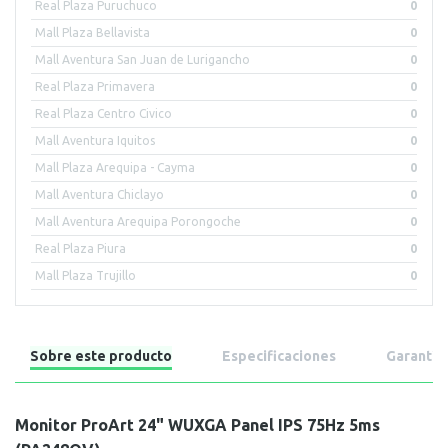
Real Plaza Puruchuco
0
Mall Plaza Bellavista
0
Mall Aventura San Juan de Lurigancho
0
Real Plaza Primavera
0
Real Plaza Centro Civico
0
Mall Aventura Iquitos
0
Mall Plaza Arequipa - Cayma
0
Mall Aventura Chiclayo
0
Mall Aventura Arequipa Porongoche
0
Real Plaza Piura
0
Mall Plaza Trujillo
0
Sobre este producto
Especificaciones
Garantía
Monitor ProArt 24" WUXGA Panel IPS 75Hz 5ms