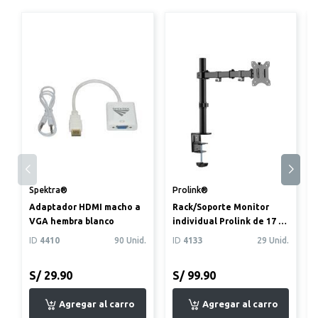
Spektra®
Prolink®
Adaptador HDMI macho a
Rack/Soporte Monitor
VGA hembra blanco
individual Prolink de 17 a
32”
ID
4410
90 Unid.
ID
4133
29 Unid.
S/ 29.90
S/ 99.90