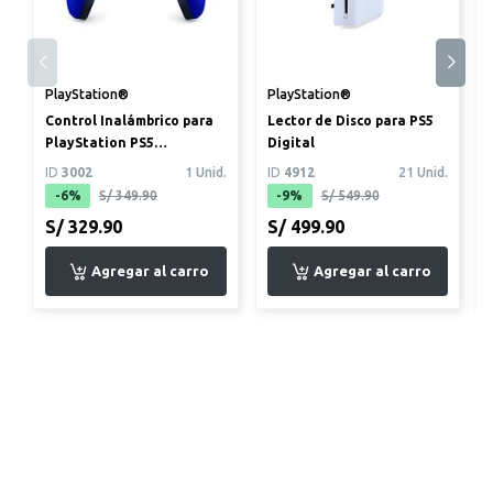
PlayStation®
PlayStation®
Control Inalámbrico para
Lector de Disco para PS5
PlayStation PS5
Digital
DualSense Azul Cobalto
ID
3002
1 Unid.
ID
4912
21 Unid.
-6%
S/ 349.90
-9%
S/ 549.90
S/ 329.90
S/ 499.90