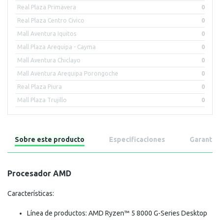
Real Plaza Primavera
0
Real Plaza Centro Civico
0
Mall Aventura Iquitos
0
Mall Plaza Arequipa - Cayma
0
Mall Aventura Chiclayo
0
Mall Aventura Arequipa Porongoche
0
Real Plaza Piura
0
Mall Plaza Trujillo
0
Sobre este producto
Especificaciones
Garantía
Procesador AMD
Características:
Línea de productos: AMD Ryzen™ 5 8000 G-Series Desktop