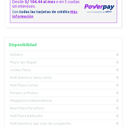
Disponibilidad
Delivery
0
Plaza San Miguel
0
Jockey Plaza
0
Mall Aventura Santa Anita
0
Mall Plaza Comas
0
Parque La Molina
0
Megaplaza Independencia
0
Real Plaza Puruchuco
0
Mall Plaza Bellavista
0
Mall Aventura San Juan de Lurigancho
0