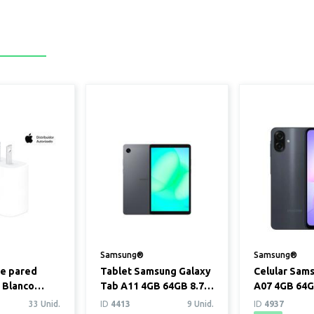
Samsung®
Samsung®
e pared
Tablet Samsung Galaxy
Celular Sam
 Blanco
Tab A11 4GB 64GB 8.7"
A07 4GB 64
Gris
33 Unid.
ID
4413
9 Unid.
ID
4937