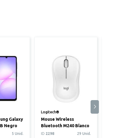
Logitech®
Kuzler®
sung Galaxy
Mouse Wireless
Batería exter
GB Negro
Bluetooth M240 Blanco
10,000 mAh co
inalambrica
5 Unid.
ID
2298
29 Unid.
ID
3311