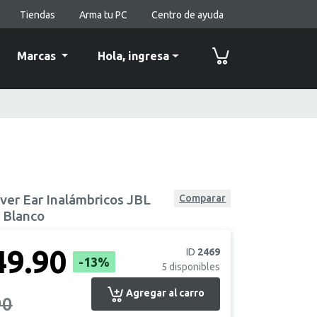
Tiendas
Arma tu PC
Centro de ayuda
Marcas
Hola,
ingresa
ver Ear Inalámbricos JBL
Comparar
 Blanco
49.90
ID
2469
-13%
5
disponibles
Agregar al carro
90