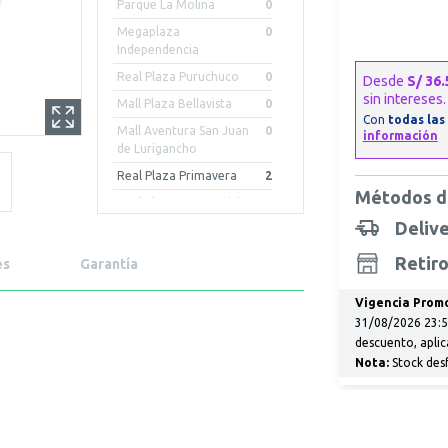
Parque La Molina
0
Megaplaza
0
Independencia
Real Plaza Puruchuco
0
Mall Plaza Bellavista
0
Mall Aventura San Juan
0
de Lurigancho
Real Plaza Primavera
2
Métodos d
Real Plaza Centro Civico
0
Deliv
Mall Aventura Iquitos
2
Mall Plaza Arequipa -
0
Retiro
es
Garantía
Cayma
Mall Aventura Chiclayo
0
Vigencia Promo
31/08/2026 23:59
Mall Aventura Arequipa
0
descuento, aplic
Porongoche
Nota:
Stock des
Real Plaza Piura
0
Mall Plaza Trujillo
0