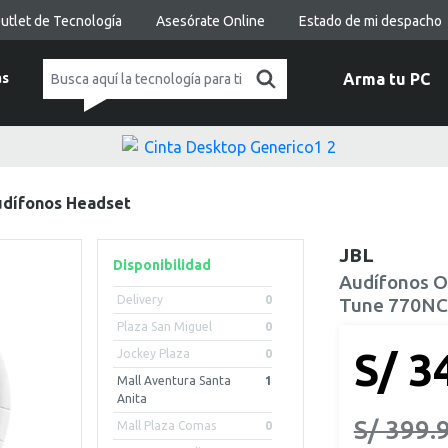
utlet de Tecnología
Asesórate Online
Estado de mi despacho
as
Arma tu PC
dífonos Headset
JBL
Disponibilidad
Audífonos O
Delivery
0
Tune 770NC
Plaza San Miguel
0
S/ 3
Jockey Plaza
0
Mall Aventura Santa
1
Anita
S/ 399.
Mall Plaza Comas
0