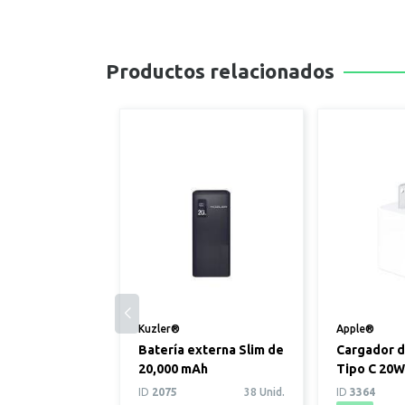
Productos relacionados
Kuzler®
Apple®
Batería externa Slim de
Cargador d
20,000 mAh
Tipo C 20W
Apple
ID
2075
38 Unid.
ID
3364