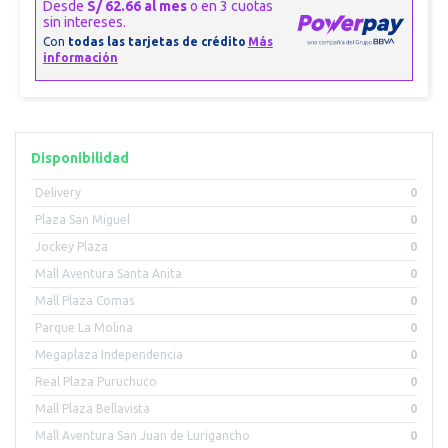
Disponibilidad
Delivery
0
Plaza San Miguel
0
Jockey Plaza
0
Mall Aventura Santa Anita
0
Mall Plaza Comas
0
Parque La Molina
0
Megaplaza Independencia
0
Real Plaza Puruchuco
0
Mall Plaza Bellavista
0
Mall Aventura San Juan de Lurigancho
0