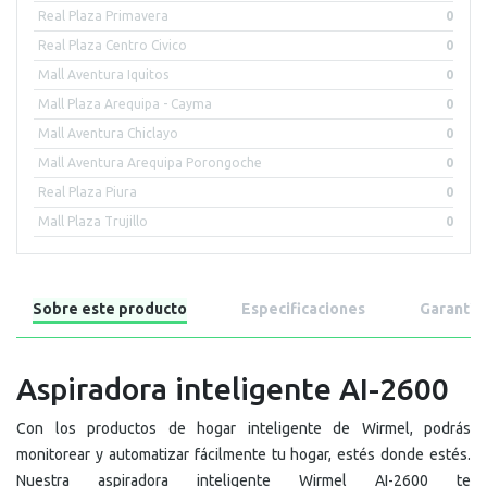
Real Plaza Primavera
0
Real Plaza Centro Civico
0
Mall Aventura Iquitos
0
Mall Plaza Arequipa - Cayma
0
Mall Aventura Chiclayo
0
Mall Aventura Arequipa Porongoche
0
Real Plaza Piura
0
Mall Plaza Trujillo
0
Sobre este producto
Especificaciones
Garantía
Aspiradora inteligente AI-2600
Con los productos de hogar inteligente de Wirmel, podrás
monitorear y automatizar fácilmente tu hogar, estés donde estés.
Nuestra aspiradora inteligente Wirmel AI-2600 te