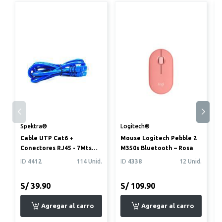
Spektra®
Logitech®
Cable UTP Cat6 +
Mouse Logitech Pebble 2
Conectores RJ45 - 7Mts
M350s Bluetooth – Rosa
Azul
ID
4412
114 Unid.
ID
4338
12 Unid.
S/ 39.90
S/ 109.90