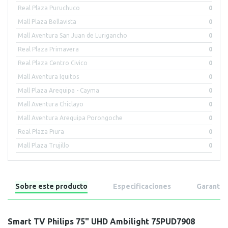
Real Plaza Puruchuco
0
Mall Plaza Bellavista
0
Mall Aventura San Juan de Lurigancho
0
Real Plaza Primavera
0
Real Plaza Centro Civico
0
Mall Aventura Iquitos
0
Mall Plaza Arequipa - Cayma
0
Mall Aventura Chiclayo
0
Mall Aventura Arequipa Porongoche
0
Real Plaza Piura
0
Mall Plaza Trujillo
0
Sobre este producto
Especificaciones
Garantía
Smart TV Philips 75" UHD Ambilight 75PUD7908