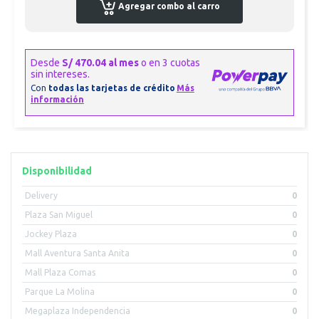
Agregar combo al carro
Disponibilidad
Delivery
0
Plaza San Miguel
0
Jockey Plaza
0
Mall Aventura Santa Anita
0
Mall Plaza Comas
0
Parque La Molina
0
Megaplaza Independencia
0