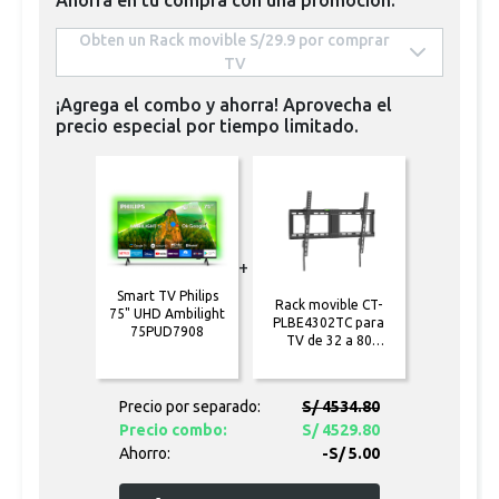
 Obten un Rack movible S/29.9 por comprar  
TV 
¡Agrega el combo y ahorra! Aprovecha el
precio especial por tiempo limitado.
+
Smart TV Philips
Rack movible CT-
75" UHD Ambilight
PLBE4302TC para
75PUD7908
TV de 32 a 80
pulgadas
Precio por separado:
S/ 4534.80
Precio combo:
S/ 4529.80
Ahorro:
-S/ 5.00