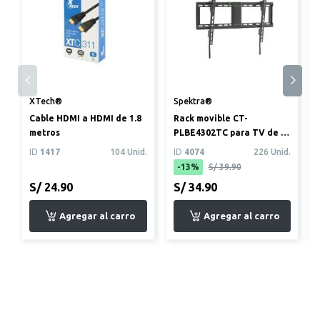
XTech®
Spektra®
Cable HDMI a HDMI de 1.8
Rack movible CT-
metros
PLBE4302TC para TV de 32
a 80 pulgadas
ID
1417
104 Unid.
ID
4074
226 Unid.
-13%
S/ 39.90
S/ 24.90
S/ 34.90