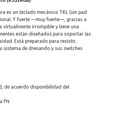
tch (K552RGB)
Real Plaza Piura
0
ara es un teclado mecánico TKL (sin pad
Mall Plaza Trujillo
0
onal. Y fuerte —muy fuerte—, gracias a
s virtualmente irrompible y tiene una
nentes están diseñados para soportar las
sidad. Está preparado para resistir,
su sistema de drenando y sus switches
, de acuerdo disponibilidad del
la FN