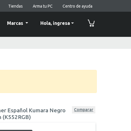
Tiendas
Arma tu PC
Centro de ayuda
Marcas
Hola,
ingresa
er Español Kumara Negro
Comparar
ch (K552RGB)