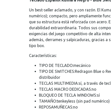
Teclado Español Kumara Negro - Blue Swi
Un best-seller aclamado, y con razón. El Kum
numérico); compacto, pero ampliamente funci
que su estructura está reforzada con acero. E
durabilidad extraordinaria. Todos sus compo
exigencias del juego competitivo de alta inten
además, derrames y salpicaduras, gracias a 
tipo box.
Características:
TIPO DE TECLADO:
mecánico
TIPO DE SWITCHES:
Redragon Blue o Red
distribuidor
TECLAS MULTIMEDIA:
sí, a través de tec
TECLAS MACRO DEDICADAS:
no
BLOQUEO DE TECLA WINDOWS:
sí
TAMAÑO:
tenkeyless (sin pad numérico)
REPOSAMUÑECAS:
no