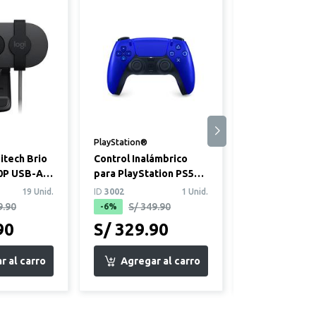
PlayStation®
Logitech®
tech Brio
Control Inalámbrico
Audífonos Ga
0P USB-A
para PlayStation PS5
Logitech G32
DualSense Azul Cobalto
Lightspeed N
19 Unid.
ID
3002
1 Unid.
ID
4607
9.90
S/ 349.90
S/ 299.
-6%
-7%
90
S/ 329.90
S/ 279.9