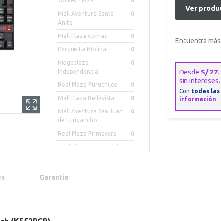
Jockey Plaza
0
Ver produc
Mall Aventura Santa
0
Anita
Mall Plaza Comas
0
Encuentra más 
Parque La Molina
0
Megaplaza
0
Independencia
Real Plaza Puruchuco
0
Mall Plaza Bellavista
0
Mall Aventura San Juan
0
de Lurigancho
Real Plaza Primavera
0
Real Plaza Centro Civico
0
Mall Aventura Iquitos
0
Mall Plaza Arequipa -
0
es
Garantía
Cayma
Mall Aventura Chiclayo
0
Mall Aventura Arequipa
0
Porongoche