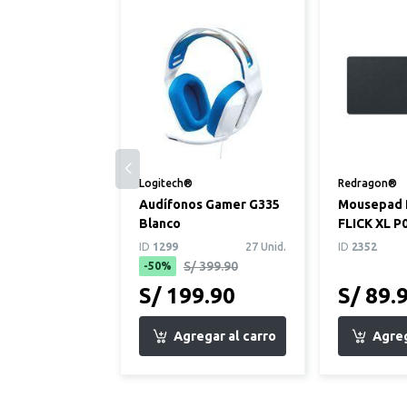
Logitech®
Redragon®
Audífonos Gamer G335
Mousepad 
Blanco
FLICK XL P
ID
1299
27 Unid.
ID
2352
S/ 399.90
-50%
S/ 199.90
S/ 89.