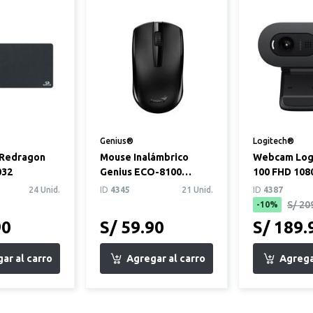
Genius®
Logitech®
Redragon
Mouse Inalámbrico
Webcam Logi
032
Genius ECO-8100
100 FHD 108
Recargable Negro
Negro
24 Unid.
ID
4345
21 Unid.
ID
4387
S/ 20
-10%
90
S/ 59.90
S/ 189.