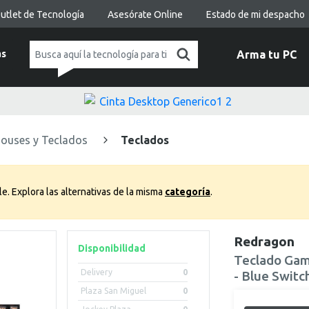
utlet de Tecnología
Asesórate Online
Estado de mi despacho
as
Arma tu PC
ouses y Teclados
Teclados
le.
Explora las alternativas de la misma
categoría
.
Redragon
Disponibilidad
Teclado Gam
Delivery
0
- Blue Swit
Plaza San Miguel
0