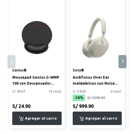
Genius®
Sony®
Mousepad Genius G-WMP
Audífonos Over Ear
100 con Descansador
Inalámbricos con Noise
Negro
Cancelling WH-1000 XM5
ID
4347
18 Unid.
ID
3428
4 Unid.
Gris Pl...
-38%
S/ 1599.90
S/ 24.90
S/ 999.90