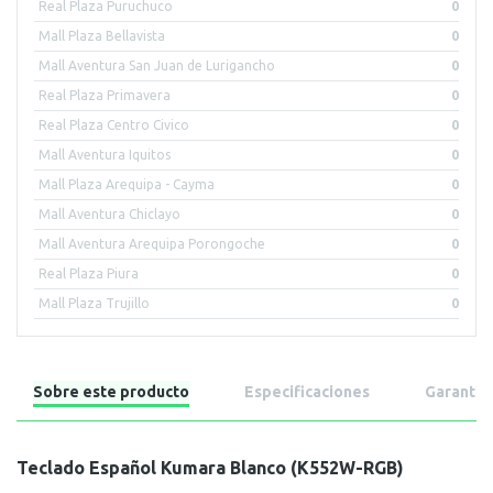
Real Plaza Puruchuco
0
Mall Plaza Bellavista
0
Mall Aventura San Juan de Lurigancho
0
Real Plaza Primavera
0
Real Plaza Centro Civico
0
Mall Aventura Iquitos
0
Mall Plaza Arequipa - Cayma
0
Mall Aventura Chiclayo
0
Mall Aventura Arequipa Porongoche
0
Real Plaza Piura
0
Mall Plaza Trujillo
0
Sobre este producto
Especificaciones
Garantía
Teclado Español Kumara Blanco (K552W-RGB)