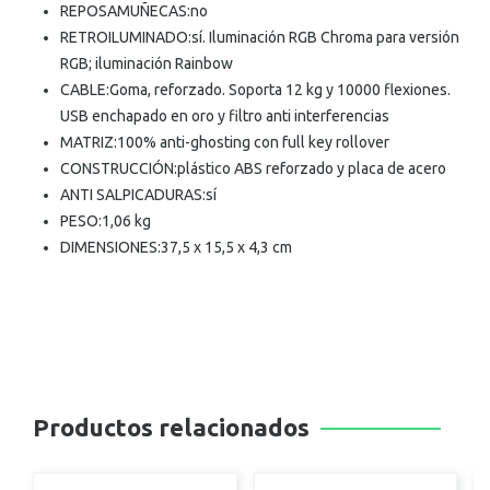
REPOSAMUÑECAS:
no
RETROILUMINADO:
sí. Iluminación RGB Chroma para versión
RGB; iluminación Rainbow
CABLE:
Goma, reforzado. Soporta 12 kg y 10000 flexiones.
USB enchapado en oro y filtro anti interferencias
MATRIZ:
100% anti-ghosting con full key rollover
CONSTRUCCIÓN:
plástico ABS reforzado y placa de acero
ANTI SALPICADURAS:
sí
PESO:
1,06 kg
DIMENSIONES:
37,5 x 15,5 x 4,3 cm
Productos relacionados