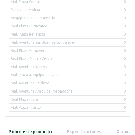
Mall Plaza Comas
0
Parque La Molina
0
Megaplaza Independencia
0
Real Plaza Puruchuco
0
Mall Plaza Bellavista
0
Mall Aventura San Juan de Lurigancho
0
Real Plaza Primavera
0
Real Plaza Centro Civico
0
Mall Aventura Iquitos
0
Mall Plaza Arequipa - Cayma
0
Mall Aventura Chiclayo
0
Mall Aventura Arequipa Porongoche
0
Real Plaza Piura
0
Mall Plaza Trujillo
0
Sobre este producto
Especificaciones
Garantía