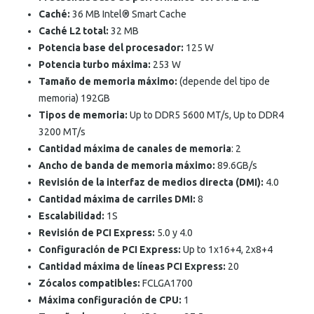
Caché:
36 MB Intel® Smart Cache
Caché L2 total:
32 MB
Potencia base del procesador:
125 W
Potencia turbo máxima:
253 W
Tamaño de memoria máximo:
(depende del tipo de
memoria) 192GB
Tipos de memoria:
Up to DDR5 5600 MT/s, Up to DDR4
3200 MT/s
Cantidad máxima de canales de memoria
: 2
Ancho de banda de memoria máximo:
89.6GB/s
Revisión de la interfaz de medios directa (DMI):
4.0
Cantidad máxima de carriles DMI:
8
Escalabilidad:
1S
Revisión de PCI Express:
5.0 y 4.0
Configuración de PCI Express:
Up to 1x16+4, 2x8+4
Cantidad máxima de líneas PCI Express:
20
Zócalos compatibles:
FCLGA1700
Máxima configuración de CPU:
1