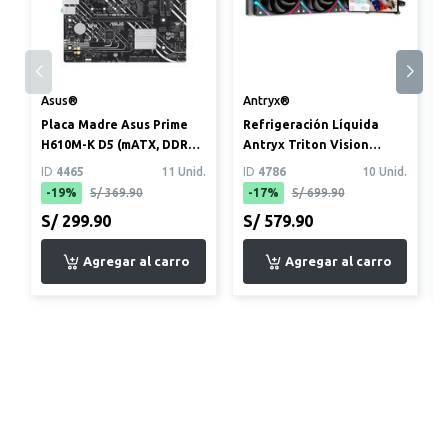
Asus®
Antryx®
Placa Madre Asus Prime
Refrigeración Líquida
H610M-K D5 (mATX, DDR5,
Antryx Triton Vision
Intel LGA1700)
SP360 ARGB con pantalla
ID
4465
11 Unid.
ID
4786
10 Unid.
-19%
S/ 369.90
-17%
S/ 699.90
S/ 299.90
S/ 579.90