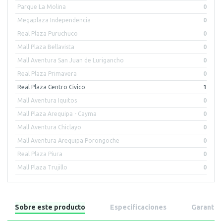
Parque La Molina
0
Megaplaza Independencia
0
Real Plaza Puruchuco
0
Mall Plaza Bellavista
0
Mall Aventura San Juan de Lurigancho
0
Real Plaza Primavera
0
Real Plaza Centro Civico
1
Mall Aventura Iquitos
0
Mall Plaza Arequipa - Cayma
0
Mall Aventura Chiclayo
0
Mall Aventura Arequipa Porongoche
0
Real Plaza Piura
0
Mall Plaza Trujillo
0
Sobre este producto
Especificaciones
Garantía