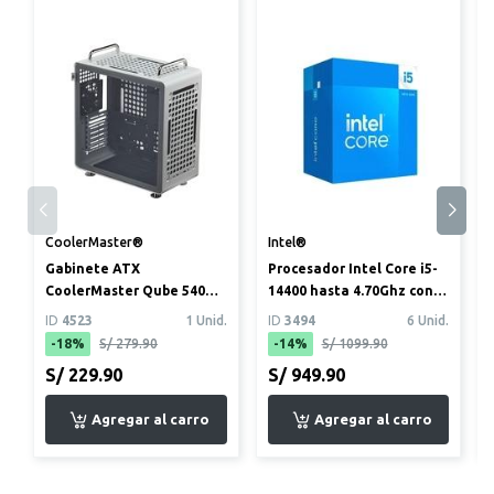
CoolerMaster®
Intel®
Gabinete ATX
Procesador Intel Core i5-
CoolerMaster Qube 540
14400 hasta 4.70Ghz con
Plateado Lunar
gráficos integrados
ID
4523
1 Unid.
ID
3494
6 Unid.
-18%
S/ 279.90
-14%
S/ 1099.90
S/ 229.90
S/ 949.90