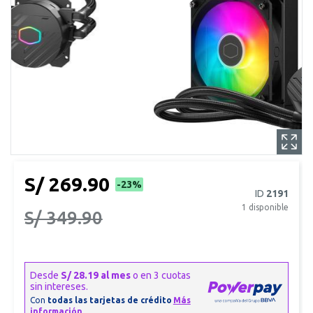
S/ 269.90
-23%
ID
2191
1
disponible
S/ 349.90