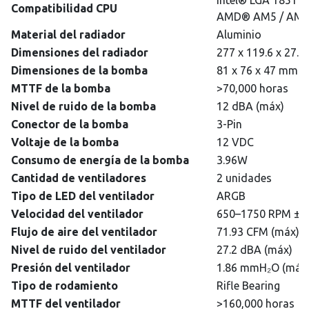
Compatibilidad CPU
AMD® AM5 / AM4 /
Material del radiador
Aluminio
Dimensiones del radiador
277 x 119.6 x 27.
Dimensiones de la bomba
81 x 76 x 47 mm
MTTF de la bomba
>70,000 horas
Nivel de ruido de la bomba
12 dBA (máx)
Conector de la bomba
3-Pin
Voltaje de la bomba
12 VDC
Consumo de energía de la bomba
3.96W
Cantidad de ventiladores
2 unidades
Tipo de LED del ventilador
ARGB
Velocidad del ventilador
650–1750 RPM ±
Flujo de aire del ventilador
71.93 CFM (máx)
Nivel de ruido del ventilador
27.2 dBA (máx)
Presión del ventilador
1.86 mmH₂O (máx
Tipo de rodamiento
Rifle Bearing
MTTF del ventilador
>160,000 horas