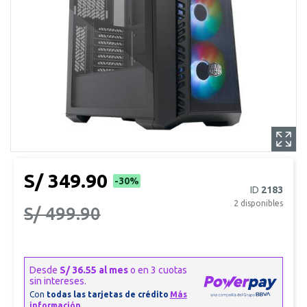
S/ 349.90
-30%
ID
2183
2
disponibles
S/ 499.90