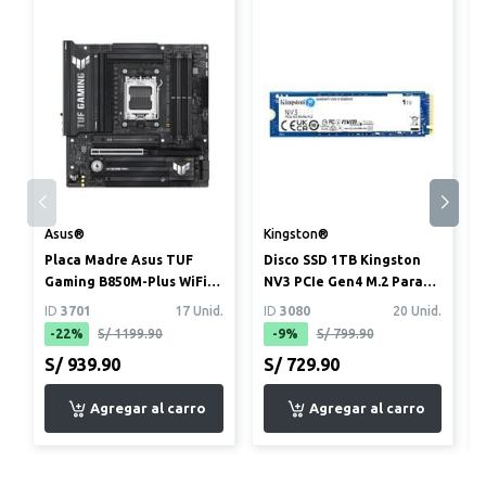
Asus®
Kingston®
Placa Madre Asus TUF
Disco SSD 1TB Kingston
Gaming B850M-Plus WiFi
NV3 PCIe Gen4 M.2 Para
(mATX, DDR5, AMD AM5)
PC y laptop
ID
3701
17 Unid.
ID
3080
20 Unid.
-22%
S/ 1199.90
-9%
S/ 799.90
S/ 939.90
S/ 729.90