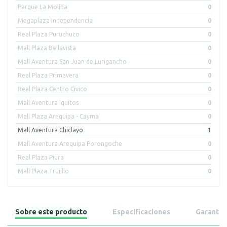
Parque La Molina
0
Megaplaza Independencia
0
Real Plaza Puruchuco
0
Mall Plaza Bellavista
0
Mall Aventura San Juan de Lurigancho
0
Real Plaza Primavera
0
Real Plaza Centro Civico
0
Mall Aventura Iquitos
0
Mall Plaza Arequipa - Cayma
0
Mall Aventura Chiclayo
1
Mall Aventura Arequipa Porongoche
0
Real Plaza Piura
0
Mall Plaza Trujillo
0
Sobre este producto
Especificaciones
Garantía